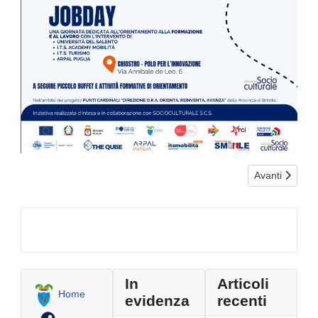
Articolo succe
Avanti
In
Articoli
Home
evidenza
recenti