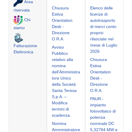
Area
Chiusura
Elenco delle
riservata
Estiva
licenze di
Chi
Orientation
autotrasporto
Desk -
di merci conto
siamo
Direzione
proprio
O.R.A.
rilasciate nel
mese di Luglio
Fatturazione
Avviso
2026
Elettronica
Pubblico
relativo alla
Chiusura
nomina
Estiva
dell’Amministra
Orientation
tore Unico
Desk -
della Società
Direzione
Santa Teresa
O.R.A.
S.p.A. –
PAUR -
Modifica
impianto
termini di
fotovoltaico di
scadenza.
potenza
Nomina
nominale DC
Amministratore
5,32784 MW e