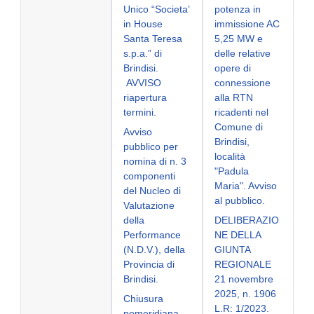
Unico “Societa’
potenza in
in House
immissione AC
Santa Teresa
5,25 MW e
s.p.a.” di
delle relative
Brindisi.
opere di
AVVISO
connessione
riapertura
alla RTN
termini.
ricadenti nel
Comune di
Avviso
Brindisi,
pubblico per
località
nomina di n. 3
"Padula
componenti
Maria". Avviso
del Nucleo di
al pubblico.
Valutazione
della
DELIBERAZIO
Performance
NE DELLA
(N.D.V.), della
GIUNTA
Provincia di
REGIONALE
Brindisi.
21 novembre
2025, n. 1906
Chiusura
L.R: 1/2023.
pomeridiana