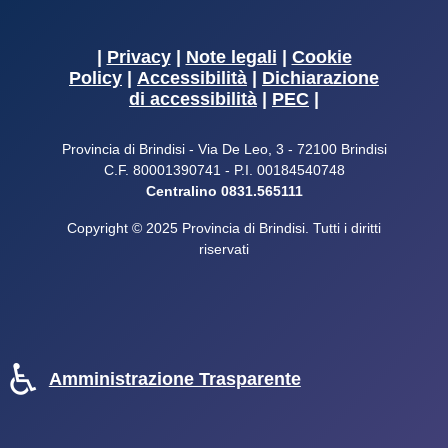
|
Privacy
|
Note legali
|
Cookie
Policy
|
Accessibilità
|
Dichiarazione
di accessibilità
|
PEC
|
Provincia di Brindisi - Via De Leo, 3 - 72100 Brindisi
C.F. 80001390741 - P.I. 00184540748
Centralino 0831.565111
Copyright © 2025 Provincia di Brindisi. Tutti i diritti
riservati
♿
Amministrazione Trasparente