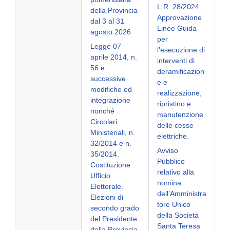
L.R. 28/2024.
della Provincia
Approvazione
dal 3 al 31
Linee Guida
agosto 2026
per
Legge 07
l’esecuzione di
aprile 2014, n.
interventi di
56 e
deramificazion
successive
e e
modifiche ed
realizzazione,
integrazione
ripristino e
nonché
manutenzione
Circolari
delle cesse
Ministeriali, n.
elettriche.
32/2014 e n.
Avviso
35/2014.
Pubblico
Costituzione
relativo alla
Ufficio
nomina
Elettorale.
dell’Amministra
Elezioni di
tore Unico
secondo grado
della Società
del Presidente
Santa Teresa
della Provincia,