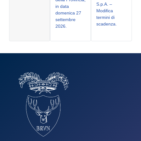
S.p.A. –
in data
Modifica
domenica 27
termini di
settembre
scadenza.
2026.