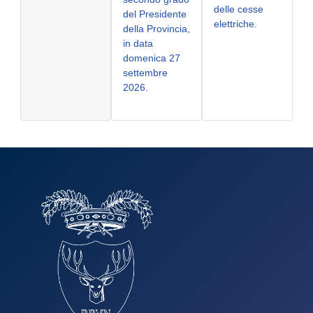
delle cesse
del Presidente
elettriche.
della Provincia,
in data
domenica 27
settembre
2026.