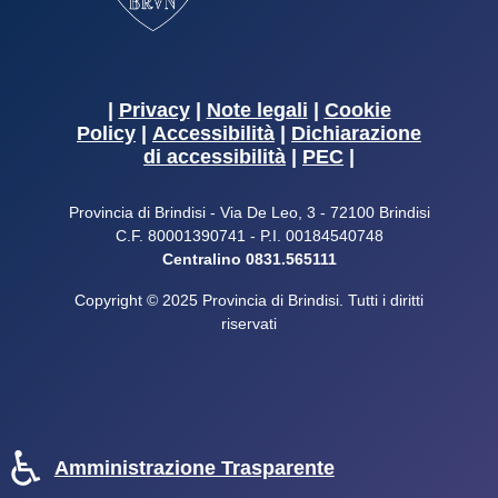
|
Privacy
|
Note legali
|
Cookie
Policy
|
Accessibilità
|
Dichiarazione
di accessibilità
|
PEC
|
Provincia di Brindisi - Via De Leo, 3 - 72100 Brindisi
C.F. 80001390741 - P.I. 00184540748
Centralino 0831.565111
Copyright © 2025 Provincia di Brindisi. Tutti i diritti
riservati
♿
Amministrazione Trasparente