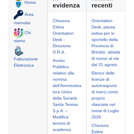
Home
evidenza
recenti
Area
Chiusura
Orientation
riservata
Estiva
Desk, pausa
Chi
Orientation
estiva per lo
Desk -
sportello della
siamo
Direzione
Provincia di
O.R.A.
Brindisi: attività
di nuovo al via
Fatturazione
Avviso
dal 31 agosto
Elettronica
Pubblico
relativo alla
Elenco delle
nomina
licenze di
dell’Amministra
autotrasporto
tore Unico
di merci conto
della Società
proprio
Santa Teresa
rilasciate nel
S.p.A. –
mese di Luglio
Modifica
2026
termini di
Chiusura
scadenza.
Estiva