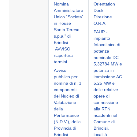
Nomina
Orientation
Amministratore
Desk -
Unico “Societa’
Direzione
in House
O.R.A.
Santa Teresa
PAUR -
s.p.a.” di
impianto
Brindisi.
fotovoltaico di
AVVISO
potenza
riapertura
nominale DC
termini.
5,32784 MW e
Avviso
potenza in
pubblico per
immissione AC
nomina di n. 3
5,25 MW e
componenti
delle relative
del Nucleo di
opere di
Valutazione
connessione
della
alla RTN
Performance
ricadenti nel
(N.D.V.), della
Comune di
Provincia di
Brindisi,
Brindisi.
località