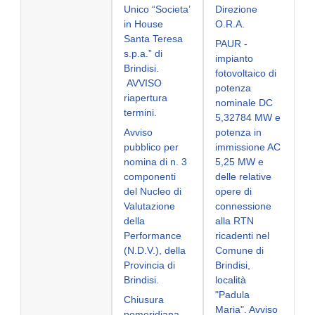
Unico “Societa’
Direzione
in House
O.R.A.
Santa Teresa
PAUR -
s.p.a.” di
impianto
Brindisi.
fotovoltaico di
AVVISO
potenza
riapertura
nominale DC
termini.
5,32784 MW e
Avviso
potenza in
pubblico per
immissione AC
nomina di n. 3
5,25 MW e
componenti
delle relative
del Nucleo di
opere di
Valutazione
connessione
della
alla RTN
Performance
ricadenti nel
(N.D.V.), della
Comune di
Provincia di
Brindisi,
Brindisi.
località
"Padula
Chiusura
Maria". Avviso
pomeridiana