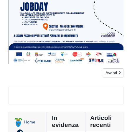
Articolo succe
Avanti
In
Articoli
Home
evidenza
recenti