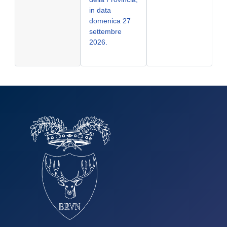
in data
domenica 27
settembre
2026.