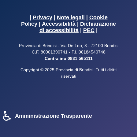
|
Privacy
|
Note legali
|
Cookie
Policy
|
Accessibilità
|
Dichiarazione
di accessibilità
|
PEC
|
Provincia di Brindisi - Via De Leo, 3 - 72100 Brindisi
C.F. 80001390741 - P.I. 00184540748
Centralino 0831.565111
Copyright © 2025 Provincia di Brindisi. Tutti i diritti
riservati
♿
Amministrazione Trasparente