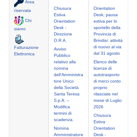
Area
Chiusura
Orientation
riservata
Estiva
Desk, pausa
Chi
Orientation
estiva per lo
Desk -
sportello della
siamo
Direzione
Provincia di
O.R.A.
Brindisi: attività
di nuovo al via
Fatturazione
Avviso
dal 31 agosto
Elettronica
Pubblico
relativo alla
Elenco delle
nomina
licenze di
dell’Amministra
autotrasporto
tore Unico
di merci conto
della Società
proprio
Santa Teresa
rilasciate nel
S.p.A. –
mese di Luglio
Modifica
2026
termini di
Chiusura
scadenza.
Estiva
Nomina
Orientation
Amministratore
Desk -