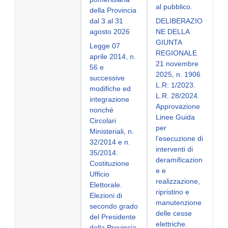
al pubblico.
della Provincia
dal 3 al 31
DELIBERAZIO
agosto 2026
NE DELLA
GIUNTA
Legge 07
REGIONALE
aprile 2014, n.
21 novembre
56 e
2025, n. 1906
successive
L.R: 1/2023.
modifiche ed
L.R. 28/2024.
integrazione
Approvazione
nonché
Linee Guida
Circolari
per
Ministeriali, n.
l’esecuzione di
32/2014 e n.
interventi di
35/2014.
deramificazion
Costituzione
e e
Ufficio
realizzazione,
Elettorale.
ripristino e
Elezioni di
manutenzione
secondo grado
delle cesse
del Presidente
elettriche.
della Provincia,