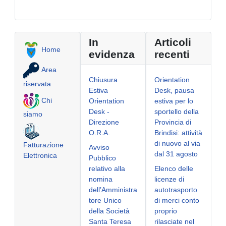
In
Articoli
Home
evidenza
recenti
Area
Chiusura
Orientation
riservata
Estiva
Desk, pausa
Chi
Orientation
estiva per lo
Desk -
sportello della
siamo
Direzione
Provincia di
O.R.A.
Brindisi: attività
di nuovo al via
Fatturazione
Avviso
dal 31 agosto
Elettronica
Pubblico
relativo alla
Elenco delle
nomina
licenze di
dell’Amministra
autotrasporto
tore Unico
di merci conto
della Società
proprio
Santa Teresa
rilasciate nel