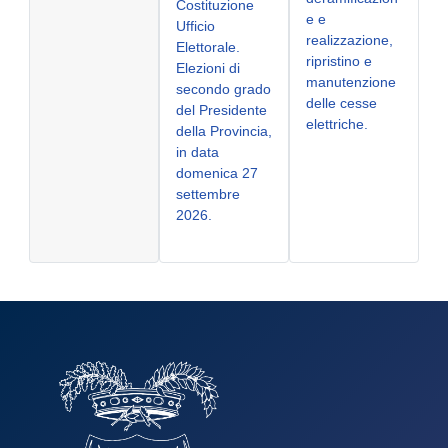
Costituzione
e e
Ufficio
realizzazione,
Elettorale.
ripristino e
Elezioni di
manutenzione
secondo grado
delle cesse
del Presidente
elettriche.
della Provincia,
in data
domenica 27
settembre
2026.