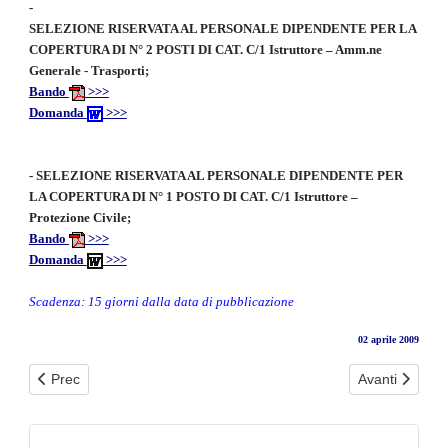
-
SELEZIONE RISERVATA AL PERSONALE DIPENDENTE PER LA
COPERTURA DI N° 2 POSTI DI CAT. C/1 Istruttore – Amm.ne
Generale - Trasporti;
Bando
>>>
Domanda
>>>
-
SELEZIONE RISERVATA AL PERSONALE DIPENDENTE PER
LA COPERTURA DI N° 1 POSTO DI CAT. C/1 Istruttore –
Protezione Civile;
Bando
>>>
Domanda
>>>
Scadenza: 15 giorni dalla data di pubblicazione
02 aprile 2009
Articolo precedente: Avviso per la formazione di elenchi di esperti
Articolo succe
Prec
Avanti