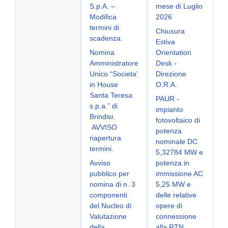
S.p.A. –
mese di Luglio
Modifica
2026
termini di
Chiusura
scadenza.
Estiva
Nomina
Orientation
Amministratore
Desk -
Unico “Societa’
Direzione
in House
O.R.A.
Santa Teresa
PAUR -
s.p.a.” di
impianto
Brindisi.
fotovoltaico di
AVVISO
potenza
riapertura
nominale DC
termini.
5,32784 MW e
Avviso
potenza in
pubblico per
immissione AC
nomina di n. 3
5,25 MW e
componenti
delle relative
del Nucleo di
opere di
Valutazione
connessione
della
alla RTN