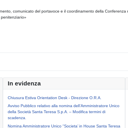
lamento, comunicato del portavoce e il coordinamento della Conferenza n
 penitenziario»
ito lungo la s.p. 6 in località Torre Spaccata (Fasano)
In evidenza
Chiusura Estiva Orientation Desk - Direzione O.R.A.
Avviso Pubblico relativo alla nomina dell’Amministratore Unico
della Società Santa Teresa S.p.A. – Modifica termini di
scadenza.
Nomina Amministratore Unico “Societa’ in House Santa Teresa