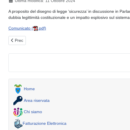
Ultima modifica: 11 Ottobre 2024
A proposito del disegno di legge ‘sicurezza’ in discussione in Par
dubbia legittimità costituzionale e un impatto esplosivo sul sistema
Comunicato (
.pdf)
Articolo precedente: Bando per l'alienazione del relitto stradale s
Prec
Home
Area riservata
Chi siamo
Fatturazione Elettronica