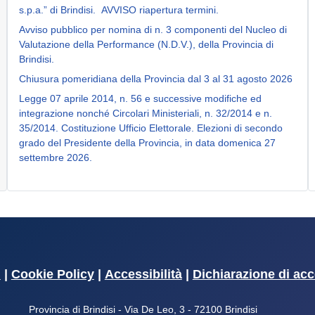
s.p.a.” di Brindisi. AVVISO riapertura termini.
Avviso pubblico per nomina di n. 3 componenti del Nucleo di
Valutazione della Performance (N.D.V.), della Provincia di
Brindisi.
Chiusura pomeridiana della Provincia dal 3 al 31 agosto 2026
Legge 07 aprile 2014, n. 56 e successive modifiche ed
integrazione nonché Circolari Ministeriali, n. 32/2014 e n.
35/2014. Costituzione Ufficio Elettorale. Elezioni di secondo
grado del Presidente della Provincia, in data domenica 27
settembre 2026.
i
|
Cookie Policy
|
Accessibilità
|
Dichiarazione di acc
Provincia di Brindisi - Via De Leo, 3 - 72100 Brindisi