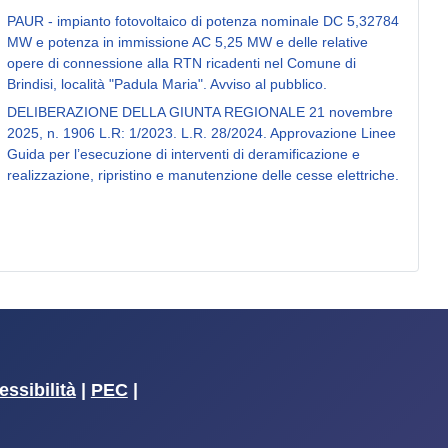
PAUR - impianto fotovoltaico di potenza nominale DC 5,32784
MW e potenza in immissione AC 5,25 MW e delle relative
opere di connessione alla RTN ricadenti nel Comune di
Brindisi, località "Padula Maria". Avviso al pubblico.
DELIBERAZIONE DELLA GIUNTA REGIONALE 21 novembre
2025, n. 1906 L.R: 1/2023. L.R. 28/2024. Approvazione Linee
Guida per l’esecuzione di interventi di deramificazione e
realizzazione, ripristino e manutenzione delle cesse elettriche.
essibilità
|
PEC
|