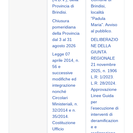
Provincia di
Brindisi,
Brindisi.
località
"Padula
Chiusura
Maria". Avviso
pomeridiana
al pubblico.
della Provincia
dal 3 al 31
DELIBERAZIO
agosto 2026
NE DELLA
GIUNTA
Legge 07
REGIONALE
aprile 2014, n.
21 novembre
56 e
2025, n. 1906
successive
L.R: 1/2023.
modifiche ed
L.R. 28/2024.
integrazione
Approvazione
nonché
Linee Guida
Circolari
per
Ministeriali, n.
l’esecuzione di
32/2014 e n.
interventi di
35/2014.
deramificazion
Costituzione
e e
Ufficio
realizzazione,