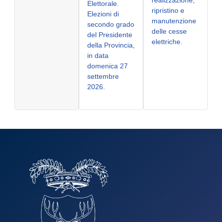
Elettorale.
ripristino e
Elezioni di
manutenzione
secondo grado
delle cesse
del Presidente
elettriche.
della Provincia,
in data
domenica 27
settembre
2026.