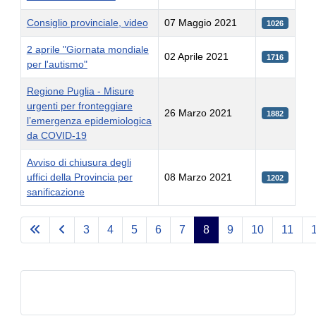
Consiglio provinciale, video
07 Maggio 2021
1026
2 aprile "Giornata mondiale
02 Aprile 2021
1716
per l'autismo"
Regione Puglia - Misure
urgenti per fronteggiare
26 Marzo 2021
1882
l’emergenza epidemiologica
da COVID-19
Avviso di chiusura degli
uffici della Provincia per
08 Marzo 2021
1202
sanificazione
Articoli
3
4
5
6
7
8
9
10
11
Pagina 8 di 30