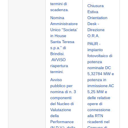
termini di
Chiusura
scadenza.
Estiva
Nomina
Orientation
Amministratore
Desk -
Unico “Societa’
Direzione
in House
O.R.A.
Santa Teresa
PAUR -
s.p.a.” di
impianto
Brindisi.
fotovoltaico di
AVVISO
potenza
riapertura
nominale DC
termini.
5,32784 MW e
Avviso
potenza in
pubblico per
immissione AC
nomina di n. 3
5,25 MW e
componenti
delle relative
del Nucleo di
opere di
Valutazione
connessione
della
alla RTN
Performance
ricadenti nel
(N.D.V.), della
Comune di