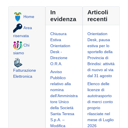
In
Articoli
Home
evidenza
recenti
Area
Chiusura
Orientation
riservata
Estiva
Desk, pausa
Chi
Orientation
estiva per lo
Desk -
sportello della
siamo
Direzione
Provincia di
O.R.A.
Brindisi: attività
di nuovo al via
Fatturazione
Avviso
dal 31 agosto
Elettronica
Pubblico
relativo alla
Elenco delle
nomina
licenze di
dell’Amministra
autotrasporto
tore Unico
di merci conto
della Società
proprio
Santa Teresa
rilasciate nel
S.p.A. –
mese di Luglio
Modifica
2026