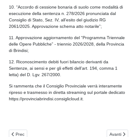
10. “Accordo di cessione bonaria di suolo come modalità di
esecuzione della sentenza n. 278/2026 pronunciata dal
Consiglio di Stato, Sez. IV, all’esito del giudizio RG
2061/2025. Approvazione schema atto notarile”;
11. Approvazione aggiornamento del “Programma Triennale
delle Opere Pubbliche” - triennio 2026/2028, della Provincia
di Brindisi;
12. Riconoscimento debiti fuori bilancio derivanti da
Sentenze, ai sensi e per gli effetti dell’art. 194, comma 1
letta) del D. Lgv. 267/2000.
Si rammenta che il Consiglio Provinciale verrà interamente
ripreso e trasmesso in diretta streaming sul portale dedicato
https://provinciabrindisi.consiglicloud.it.
Articolo precedente: Accesso ai servizi d’integrazione scolastica 
Articolo succe
Prec
Avanti