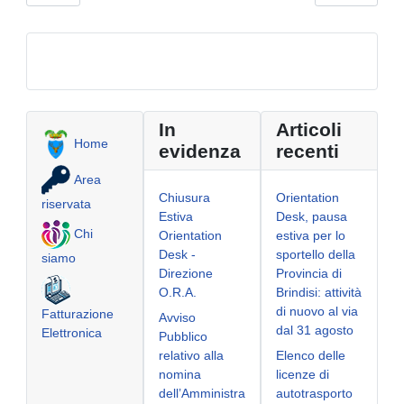
In
Articoli
Home
evidenza
recenti
Area
Chiusura
Orientation
riservata
Estiva
Desk, pausa
Chi
Orientation
estiva per lo
Desk -
sportello della
siamo
Direzione
Provincia di
O.R.A.
Brindisi: attività
di nuovo al via
Fatturazione
Avviso
dal 31 agosto
Elettronica
Pubblico
relativo alla
Elenco delle
nomina
licenze di
dell’Amministra
autotrasporto