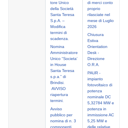
tore Unico
di merci conto
della Società
proprio
Santa Teresa
rilasciate nel
S.p.A. –
mese di Luglio
Modifica
2026
termini di
Chiusura
scadenza.
Estiva
Nomina
Orientation
Amministratore
Desk -
Unico “Societa’
Direzione
in House
O.R.A.
Santa Teresa
PAUR -
s.p.a.” di
impianto
Brindisi.
fotovoltaico di
AVVISO
potenza
riapertura
nominale DC
termini.
5,32784 MW e
Avviso
potenza in
pubblico per
immissione AC
nomina di n. 3
5,25 MW e
componenti
delle relative