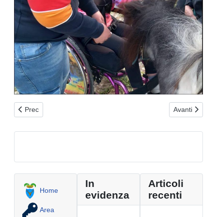
Articolo precedente: La Provincia di Brindisi aderisce al lutto p
Articolo suc
Prec
Avanti
In
Articoli
Home
evidenza
recenti
Area