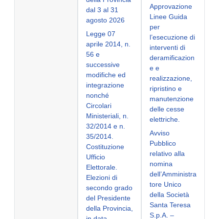
Approvazione
dal 3 al 31
Linee Guida
agosto 2026
per
Legge 07
l’esecuzione di
aprile 2014, n.
interventi di
56 e
deramificazion
successive
e e
modifiche ed
realizzazione,
integrazione
ripristino e
nonché
manutenzione
Circolari
delle cesse
Ministeriali, n.
elettriche.
32/2014 e n.
Avviso
35/2014.
Pubblico
Costituzione
relativo alla
Ufficio
nomina
Elettorale.
dell’Amministra
Elezioni di
tore Unico
secondo grado
della Società
del Presidente
Santa Teresa
della Provincia,
S.p.A. –
in data