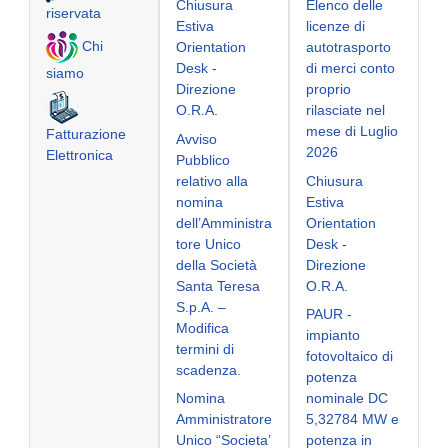
Chiusura
Elenco delle
riservata
Estiva
licenze di
Chi
Orientation
autotrasporto
Desk -
di merci conto
siamo
Direzione
proprio
O.R.A.
rilasciate nel
mese di Luglio
Fatturazione
Avviso
2026
Elettronica
Pubblico
relativo alla
Chiusura
nomina
Estiva
dell’Amministra
Orientation
tore Unico
Desk -
della Società
Direzione
Santa Teresa
O.R.A.
S.p.A. –
PAUR -
Modifica
impianto
termini di
fotovoltaico di
scadenza.
potenza
Nomina
nominale DC
Amministratore
5,32784 MW e
Unico “Societa’
potenza in