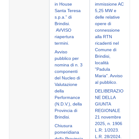
in House
immissione AC
Santa Teresa
5,25 MW e
s.p.a.” di
delle relative
Brindisi.
opere di
AVVISO
connessione
riapertura
alla RTN
termini.
ricadenti nel
Comune di
Avviso
Brindisi,
pubblico per
località
nomina di n. 3
"Padula
componenti
Maria". Avviso
del Nucleo di
al pubblico.
Valutazione
della
DELIBERAZIO
Performance
NE DELLA
(N.D.V.), della
GIUNTA
Provincia di
REGIONALE
Brindisi.
21 novembre
2025, n. 1906
Chiusura
L.R: 1/2023.
pomeridiana
L.R. 28/2024.
della Provincia