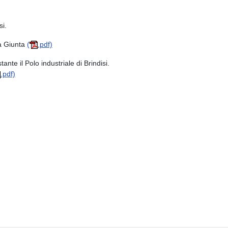
si.
la Giunta
(
.pdf)
te il Polo industriale di Brindisi.
.pdf)