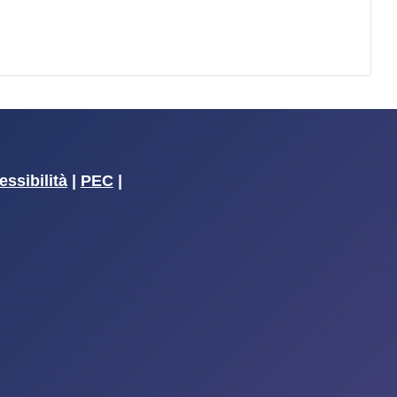
essibilità
|
PEC
|