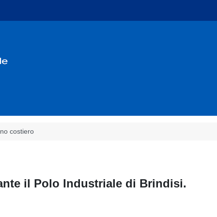
no costiero
te il Polo Industriale di Brindisi.