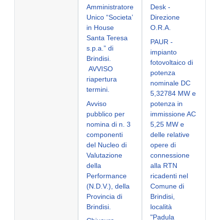
Amministratore
Desk -
Unico “Societa’
Direzione
in House
O.R.A.
Santa Teresa
PAUR -
s.p.a.” di
impianto
Brindisi.
fotovoltaico di
AVVISO
potenza
riapertura
nominale DC
termini.
5,32784 MW e
Avviso
potenza in
pubblico per
immissione AC
nomina di n. 3
5,25 MW e
componenti
delle relative
del Nucleo di
opere di
Valutazione
connessione
della
alla RTN
Performance
ricadenti nel
(N.D.V.), della
Comune di
Provincia di
Brindisi,
Brindisi.
località
"Padula