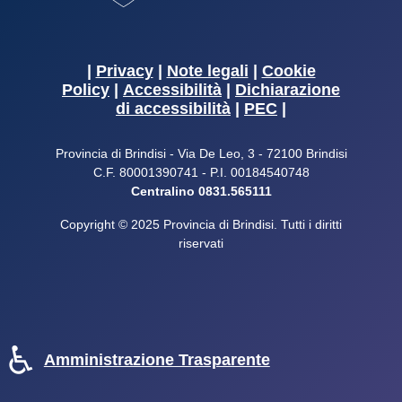
|
Privacy
|
Note legali
|
Cookie
Policy
|
Accessibilità
|
Dichiarazione
di accessibilità
|
PEC
|
Provincia di Brindisi - Via De Leo, 3 - 72100 Brindisi
C.F. 80001390741 - P.I. 00184540748
Centralino 0831.565111
Copyright © 2025 Provincia di Brindisi. Tutti i diritti
riservati
♿
Amministrazione Trasparente