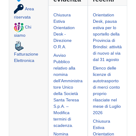
Area
Chiusura
Orientation
riservata
Estiva
Desk, pausa
Chi
Orientation
estiva per lo
Desk -
sportello della
siamo
Direzione
Provincia di
O.R.A.
Brindisi: attività
di nuovo al via
Fatturazione
Avviso
dal 31 agosto
Elettronica
Pubblico
relativo alla
Elenco delle
nomina
licenze di
dell’Amministra
autotrasporto
tore Unico
di merci conto
della Società
proprio
Santa Teresa
rilasciate nel
S.p.A. –
mese di Luglio
Modifica
2026
termini di
Chiusura
scadenza.
Estiva
Nomina
Orientation