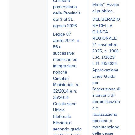
Chiusura
Maria". Avviso
pomeridiana
al pubblico.
della Provincia
dal 3 al 31
DELIBERAZIO
agosto 2026
NE DELLA
GIUNTA
Legge 07
REGIONALE
aprile 2014, n.
21 novembre
56 e
2025, n. 1906
successive
L.R: 1/2023.
modifiche ed
L.R. 28/2024.
integrazione
Approvazione
nonché
Linee Guida
Circolari
per
Ministeriali, n.
l’esecuzione di
32/2014 e n.
interventi di
35/2014.
deramificazion
Costituzione
e e
Ufficio
realizzazione,
Elettorale.
ripristino e
Elezioni di
manutenzione
secondo grado
delle cesse