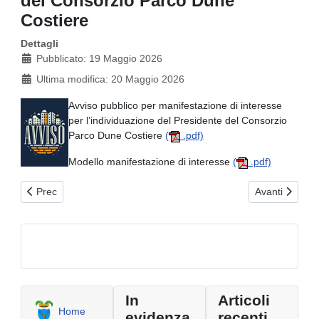
del Consorzio Parco Dune
Costiere
Dettagli
Pubblicato: 19 Maggio 2026
Ultima modifica: 20 Maggio 2026
Avviso pubblico per manifestazione di interesse
per l’individuazione del Presidente del Consorzio
Parco Dune Costiere
(
.pdf)
Modello manifestazione di interesse
(
.pdf)
Articolo precedente: Avviso di convocazione al concorso pubblico p
Articolo succe
Prec
Avanti
In
Articoli
Home
evidenza
recenti