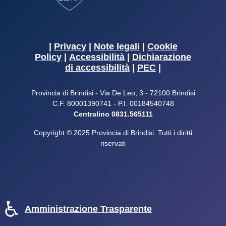
|
Privacy
|
Note legali
|
Cookie
Policy
|
Accessibilità
|
Dichiarazione
di accessibilità
|
PEC
|
Provincia di Brindisi - Via De Leo, 3 - 72100 Brindisi
C.F. 80001390741 - P.I. 00184540748
Centralino 0831.565111
Copyright © 2025 Provincia di Brindisi. Tutti i diritti
riservati
♿
Amministrazione Trasparente