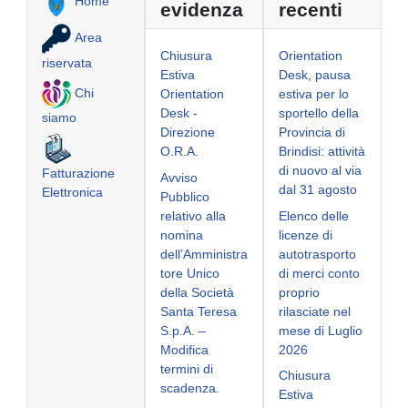
Home
evidenza
recenti
Area
Chiusura
Orientation
riservata
Estiva
Desk, pausa
Chi
Orientation
estiva per lo
Desk -
sportello della
siamo
Direzione
Provincia di
O.R.A.
Brindisi: attività
di nuovo al via
Fatturazione
Avviso
dal 31 agosto
Elettronica
Pubblico
relativo alla
Elenco delle
nomina
licenze di
dell’Amministra
autotrasporto
tore Unico
di merci conto
della Società
proprio
Santa Teresa
rilasciate nel
S.p.A. –
mese di Luglio
Modifica
2026
termini di
Chiusura
scadenza.
Estiva