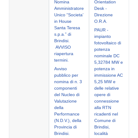
Nomina
Orientation
Amministratore
Desk -
Unico “Societa’
Direzione
in House
O.R.A.
Santa Teresa
PAUR -
s.p.a.” di
impianto
Brindisi.
fotovoltaico di
AVVISO
potenza
riapertura
nominale DC
termini.
5,32784 MW e
Avviso
potenza in
pubblico per
immissione AC
nomina di n. 3
5,25 MW e
componenti
delle relative
del Nucleo di
opere di
Valutazione
connessione
della
alla RTN
Performance
ricadenti nel
(N.D.V.), della
Comune di
Provincia di
Brindisi,
Brindisi.
località