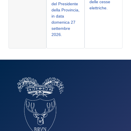
delle cesse
del Presidente
elettriche.
della Provincia,
in data
domenica 27
settembre
2026.