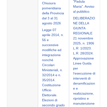
"Padula
Chiusura
Maria". Avviso
pomeridiana
al pubblico.
della Provincia
dal 3 al 31
DELIBERAZIO
agosto 2026
NE DELLA
GIUNTA
Legge 07
REGIONALE
aprile 2014, n.
21 novembre
56 e
2025, n. 1906
successive
L.R: 1/2023.
modifiche ed
L.R. 28/2024.
integrazione
Approvazione
nonché
Linee Guida
Circolari
per
Ministeriali, n.
l’esecuzione di
32/2014 e n.
interventi di
35/2014.
deramificazion
Costituzione
e e
Ufficio
realizzazione,
Elettorale.
ripristino e
Elezioni di
manutenzione
secondo grado