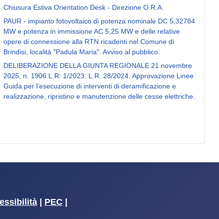
Chiusura Estiva Orientation Desk - Direzione O.R.A.
PAUR - impianto fotovoltaico di potenza nominale DC 5,32784
MW e potenza in immissione AC 5,25 MW e delle relative
opere di connessione alla RTN ricadenti nel Comune di
Brindisi, località "Padula Maria". Avviso al pubblico.
DELIBERAZIONE DELLA GIUNTA REGIONALE 21 novembre
2025, n. 1906 L.R: 1/2023. L.R. 28/2024. Approvazione Linee
Guida per l’esecuzione di interventi di deramificazione e
realizzazione, ripristino e manutenzione delle cesse elettriche.
essibilità
|
PEC
|