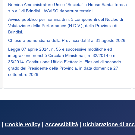
Nomina Amministratore Unico “Societa’ in House Santa Teresa
s.p.a.” di Brindisi. AVVISO riapertura termini.
Avviso pubblico per nomina di n. 3 componenti del Nucleo di
Valutazione della Performance (N.D.V.), della Provincia di
Brindisi.
Chiusura pomeridiana della Provincia dal 3 al 31 agosto 2026
Legge 07 aprile 2014, n. 56 e successive modifiche ed
integrazione nonché Circolari Ministeriali, n. 32/2014 e n.
35/2014. Costituzione Ufficio Elettorale. Elezioni di secondo
grado del Presidente della Provincia, in data domenica 27
settembre 2026.
i
|
Cookie Policy
|
Accessibilità
|
Dichiarazione di acc