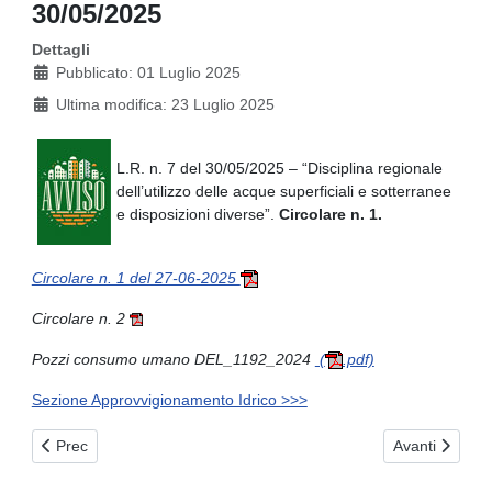
30/05/2025
Dettagli
Pubblicato: 01 Luglio 2025
Ultima modifica: 23 Luglio 2025
L.R. n. 7 del 30/05/2025 – “Disciplina regionale
dell’utilizzo delle acque superficiali e sotterranee
e disposizioni diverse”.
Circolare n. 1.
Circolare n. 1 del 27-06-2025
Circolare n. 2
Pozzi consumo umano DEL_1192_2024
(
.pdf)
Sezione Approvvigionamento Idrico >>>
Articolo precedente: Versalis S.p.A. – Stabilimento di Brindisi.
Articolo succ
Prec
Avanti