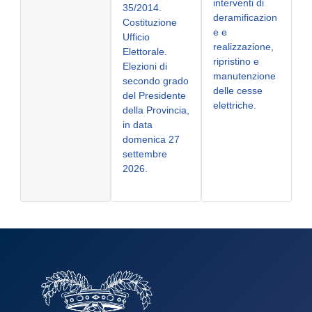
interventi di
35/2014.
deramificazion
Costituzione
e e
Ufficio
realizzazione,
Elettorale.
ripristino e
Elezioni di
manutenzione
secondo grado
delle cesse
del Presidente
elettriche.
della Provincia,
in data
domenica 27
settembre
2026.