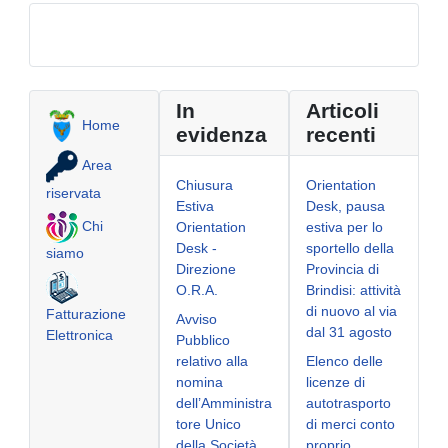
In
Articoli
Home
evidenza
recenti
Area
Chiusura
Orientation
riservata
Estiva
Desk, pausa
Chi
Orientation
estiva per lo
Desk -
sportello della
siamo
Direzione
Provincia di
O.R.A.
Brindisi: attività
di nuovo al via
Fatturazione
Avviso
dal 31 agosto
Elettronica
Pubblico
relativo alla
Elenco delle
nomina
licenze di
dell’Amministra
autotrasporto
tore Unico
di merci conto
della Società
proprio