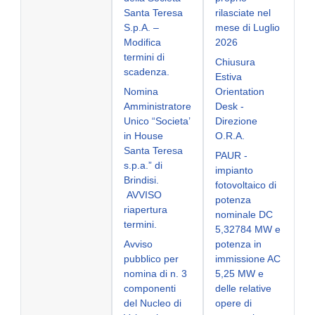
Santa Teresa
rilasciate nel
S.p.A. –
mese di Luglio
Modifica
2026
termini di
Chiusura
scadenza.
Estiva
Nomina
Orientation
Amministratore
Desk -
Unico “Societa’
Direzione
in House
O.R.A.
Santa Teresa
PAUR -
s.p.a.” di
impianto
Brindisi.
fotovoltaico di
AVVISO
potenza
riapertura
nominale DC
termini.
5,32784 MW e
Avviso
potenza in
pubblico per
immissione AC
nomina di n. 3
5,25 MW e
componenti
delle relative
del Nucleo di
opere di