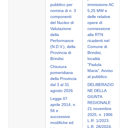
pubblico per
immissione AC
nomina di n. 3
5,25 MW e
componenti
delle relative
del Nucleo di
opere di
Valutazione
connessione
della
alla RTN
Performance
ricadenti nel
(N.D.V.), della
Comune di
Provincia di
Brindisi,
Brindisi.
località
"Padula
Chiusura
Maria". Avviso
pomeridiana
al pubblico.
della Provincia
dal 3 al 31
DELIBERAZIO
agosto 2026
NE DELLA
GIUNTA
Legge 07
REGIONALE
aprile 2014, n.
21 novembre
56 e
2025, n. 1906
successive
L.R: 1/2023.
modifiche ed
L.R. 28/2024.