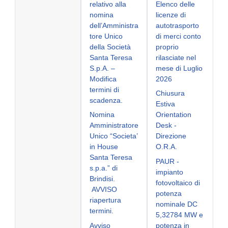
relativo alla
Elenco delle
nomina
licenze di
dell’Amministra
autotrasporto
tore Unico
di merci conto
della Società
proprio
Santa Teresa
rilasciate nel
S.p.A. –
mese di Luglio
Modifica
2026
termini di
Chiusura
scadenza.
Estiva
Nomina
Orientation
Amministratore
Desk -
Unico “Societa’
Direzione
in House
O.R.A.
Santa Teresa
PAUR -
s.p.a.” di
impianto
Brindisi.
fotovoltaico di
AVVISO
potenza
riapertura
nominale DC
termini.
5,32784 MW e
Avviso
potenza in