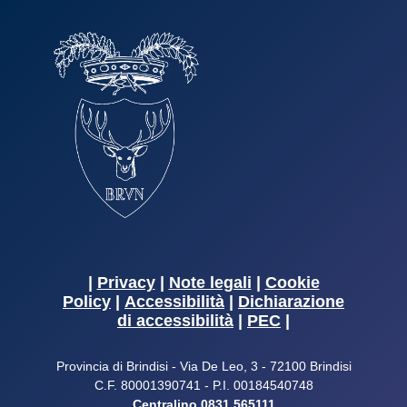
|
Privacy
|
Note legali
|
Cookie
Policy
|
Accessibilità
|
Dichiarazione
di accessibilità
|
PEC
|
Provincia di Brindisi - Via De Leo, 3 - 72100 Brindisi
C.F. 80001390741 - P.I. 00184540748
Centralino 0831.565111