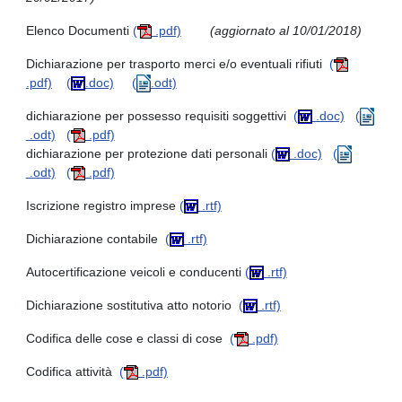
Elenco Documenti
(
.pdf)
(aggiornato al 10/01/2018)
Dichiarazione per trasporto merci e/o eventuali rifiuti
(
.pdf)
(
.doc)
(
.odt)
dichiarazione per possesso requisiti soggettivi
(
.doc)
(
.odt)
(
.pdf)
dichiarazione per protezione dati personali
(
.doc)
(
.odt)
(
.pdf)
Iscrizione registro imprese
(
.rtf)
Dichiarazione contabile
(
.rtf)
Autocertificazione veicoli e conducenti
(
.rtf)
Dichiarazione sostitutiva atto notorio
(
.rtf)
Codifica delle cose e classi di cose
(
.pdf)
Codifica attività
(
.pdf)