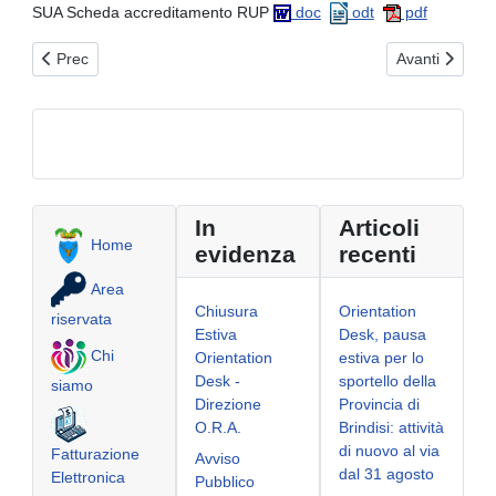
SUA Scheda accreditamento RUP
doc
odt
pdf
Articolo precedente: Modulistica Area 2
Articolo succe
Prec
Avanti
In
Articoli
Home
evidenza
recenti
Area
Chiusura
Orientation
riservata
Estiva
Desk, pausa
Chi
Orientation
estiva per lo
Desk -
sportello della
siamo
Direzione
Provincia di
O.R.A.
Brindisi: attività
di nuovo al via
Fatturazione
Avviso
dal 31 agosto
Elettronica
Pubblico