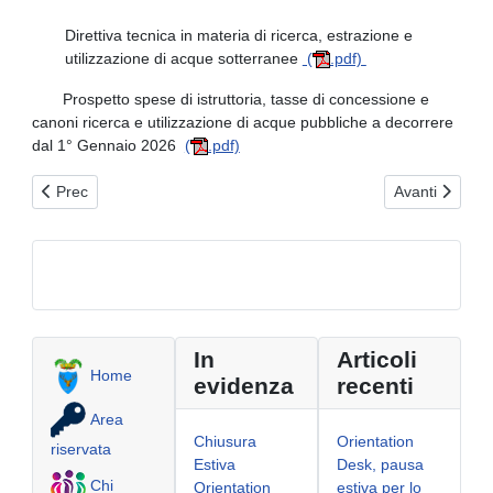
Direttiva tecnica in materia di ricerca, estrazione e
utilizzazione di acque sotterranee
(
.pdf)
Prospetto spese di istruttoria, tasse di concessione e
canoni ricerca e utilizzazione di acque pubbliche a decorrere
dal 1° Gennaio 2026
(
.pdf)
Articolo precedente: Modulistica Area 3
Articolo succe
Prec
Avanti
In
Articoli
Home
evidenza
recenti
Area
Chiusura
Orientation
riservata
Estiva
Desk, pausa
Chi
Orientation
estiva per lo