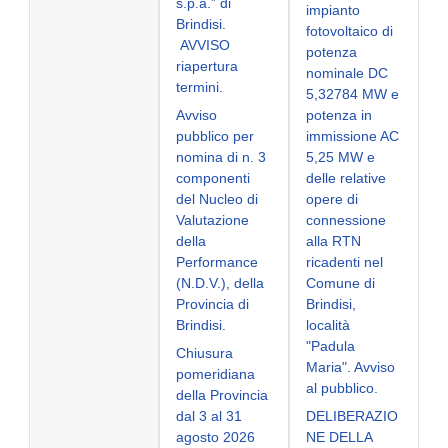
s.p.a.” di
impianto
Brindisi.
fotovoltaico di
AVVISO
potenza
riapertura
nominale DC
termini.
5,32784 MW e
Avviso
potenza in
pubblico per
immissione AC
nomina di n. 3
5,25 MW e
componenti
delle relative
del Nucleo di
opere di
Valutazione
connessione
della
alla RTN
Performance
ricadenti nel
(N.D.V.), della
Comune di
Provincia di
Brindisi,
Brindisi.
località
"Padula
Chiusura
Maria". Avviso
pomeridiana
al pubblico.
della Provincia
dal 3 al 31
DELIBERAZIO
agosto 2026
NE DELLA