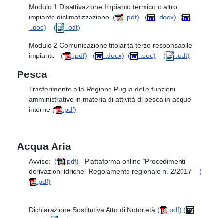
Modulo 1 Disattivazione Impianto termico o altro
impianto diclimatizzazione
(
.pdf)
(
.docx)
(
.doc)
(
.odt)
Modulo 2 Comunicazione titolaritá terzo responsabile
impianto
(
.pdf)
(
.docx)
(
.doc)
(
.odt)
Pesca
Trasferimento alla Regione Puglia delle funzioni
amministrative in materia di attività di pesca in acque
interne
(
.pdf)
Acqua Aria
Avviso:
(
.pdf)
Piattaforma online “Procedimenti
derivazioni idriche” Regolamento regionale n. 2/2017
(
.pdf)
Dichiarazione Sostitutiva Atto di Notorietà
(
.pdf)
(