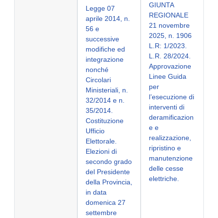
GIUNTA
Legge 07
REGIONALE
aprile 2014, n.
21 novembre
56 e
2025, n. 1906
successive
L.R: 1/2023.
modifiche ed
L.R. 28/2024.
integrazione
Approvazione
nonché
Linee Guida
Circolari
per
Ministeriali, n.
l’esecuzione di
32/2014 e n.
interventi di
35/2014.
deramificazion
Costituzione
e e
Ufficio
realizzazione,
Elettorale.
ripristino e
Elezioni di
manutenzione
secondo grado
delle cesse
del Presidente
elettriche.
della Provincia,
in data
domenica 27
settembre