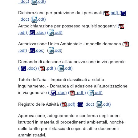
.doc)
(
.odt)
Dichiarazione per protezione dati personali
(
.pdf)
(
.doc)
(
.odt)
Autodichiarazione per possesso requisiti soggettivi
(
.pdf)
(
.doc)
(
.odt)
Autorizzazione Unica Ambientale - modello domanda
(
.pdf)
(
.doc
) (
.odt
)
Domanda di adesione all'autorizzazione in via generale
(
.doc)
(
.pdf )
(
.odt)
Tutela dell'aria - Impianti classificati a ridotto
inquinamento. - Domanda di adesione all'autorizzazione
in via generale
(
.doc)
(
.pdf )
(
.odt)
Registro delle Attività
(
.pdf)
(
.doc)
(
.odt)
Approvazione, adeguamento e conferma degli oneri
istruttori in materia di procedimenti ambientali, nonché
delle tariffe per il rilascio di copie di atti e documenti
amministrativi.