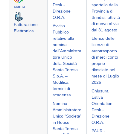
Desk -
sportello della
siamo
Direzione
Provincia di
O.R.A.
Brindisi: attività
di nuovo al via
Fatturazione
Avviso
dal 31 agosto
Elettronica
Pubblico
relativo alla
Elenco delle
nomina
licenze di
dell’Amministra
autotrasporto
tore Unico
di merci conto
della Società
proprio
Santa Teresa
rilasciate nel
S.p.A. –
mese di Luglio
Modifica
2026
termini di
Chiusura
scadenza.
Estiva
Nomina
Orientation
Amministratore
Desk -
Unico “Societa’
Direzione
in House
O.R.A.
Santa Teresa
PAUR -