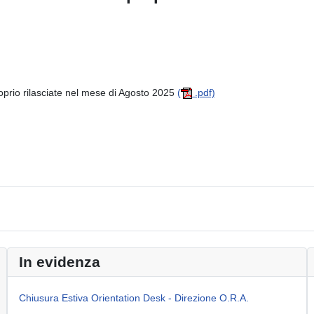
roprio rilasciate nel mese di Agosto 2025
(
.pdf)
utomobilistici urbani, extraurbani e marittimi di competenza dell'ATO dell
In evidenza
Chiusura Estiva Orientation Desk - Direzione O.R.A.