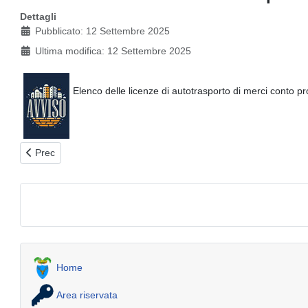
Dettagli
Pubblicato: 12 Settembre 2025
Ultima modifica: 12 Settembre 2025
Elenco delle licenze di autotrasporto di merci conto p
Articolo precedente: Avviso: Servizi di trasporto pubblico locale a
Prec
Home
Area riservata