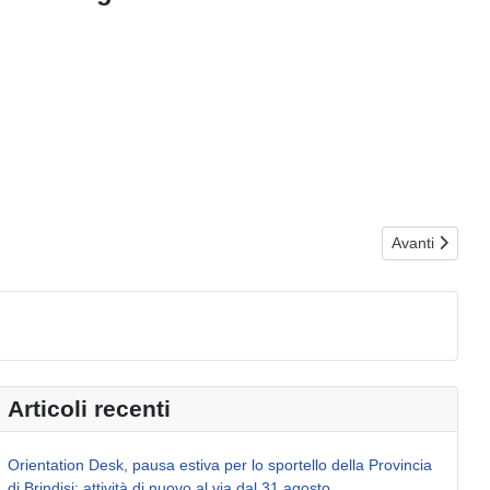
a Provincia di Brindisi
Articolo succe
Avanti
Articoli recenti
Orientation Desk, pausa estiva per lo sportello della Provincia
di Brindisi: attività di nuovo al via dal 31 agosto