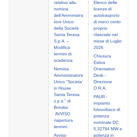
relativo alla
Elenco delle
nomina
licenze di
dell’Amministra
autotrasporto
tore Unico
di merci conto
della Società
proprio
Santa Teresa
rilasciate nel
S.p.A. –
mese di Luglio
Modifica
2026
termini di
Chiusura
scadenza.
Estiva
Nomina
Orientation
Amministratore
Desk -
Unico “Societa’
Direzione
in House
O.R.A.
Santa Teresa
PAUR -
s.p.a.” di
impianto
Brindisi.
fotovoltaico di
AVVISO
potenza
riapertura
nominale DC
termini.
5,32784 MW e
Avviso
potenza in