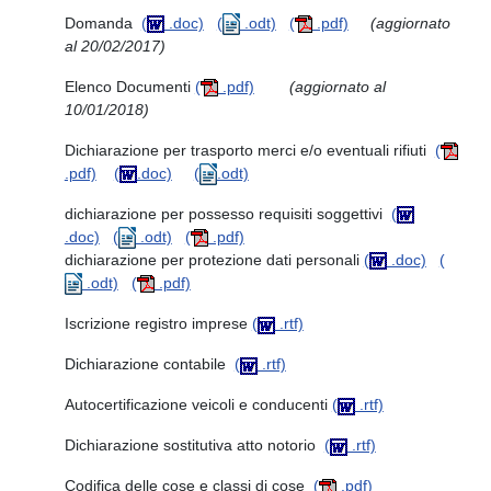
Domanda
(
.doc)
(
.odt)
(
.pdf)
(aggiornato
al 20/02/2017)
Elenco Documenti
(
.pdf)
(aggiornato al
10/01/2018)
Dichiarazione per trasporto merci e/o eventuali rifiuti
(
.pdf)
(
.doc)
(
.odt)
dichiarazione per possesso requisiti soggettivi
(
.doc)
(
.odt)
(
.pdf)
dichiarazione per protezione dati personali
(
.doc)
(
.odt)
(
.pdf)
Iscrizione registro imprese
(
.rtf)
Dichiarazione contabile
(
.rtf)
Autocertificazione veicoli e conducenti
(
.rtf)
Dichiarazione sostitutiva atto notorio
(
.rtf)
Codifica delle cose e classi di cose
(
.pdf)