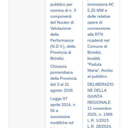
pubblico per
immissione AC
nomina di n. 3
5,25 MW e
componenti
delle relative
del Nucleo di
opere di
Valutazione
connessione
della
alla RTN
Performance
ricadenti nel
(N.D.V.), della
Comune di
Provincia di
Brindisi,
Brindisi.
località
"Padula
Chiusura
Maria". Avviso
pomeridiana
al pubblico.
della Provincia
dal 3 al 31
DELIBERAZIO
agosto 2026
NE DELLA
GIUNTA
Legge 07
REGIONALE
aprile 2014, n.
21 novembre
56 e
2025, n. 1906
successive
L.R: 1/2023.
modifiche ed
L.R. 28/2024.