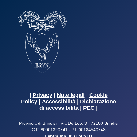
|
Privacy
|
Note legali
|
Cookie
Policy
|
Accessibilità
|
Dichiarazione
di accessibilità
|
PEC
|
Provincia di Brindisi - Via De Leo, 3 - 72100 Brindisi
C.F. 80001390741 - P.I. 00184540748
Centralino 0831.565111