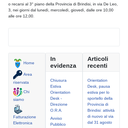
o recarsi al 3° piano della Provincia di Brindisi, in via De Leo,
3, nei giorni dal lunedì, mercoledì, giovedì, dalle ore 10,00
alle ore 12,00.
In
Articoli
Home
evidenza
recenti
Area
Chiusura
Orientation
riservata
Estiva
Desk, pausa
Chi
Orientation
estiva per lo
Desk -
sportello della
siamo
Direzione
Provincia di
O.R.A.
Brindisi: attività
di nuovo al via
Fatturazione
Avviso
dal 31 agosto
Elettronica
Pubblico