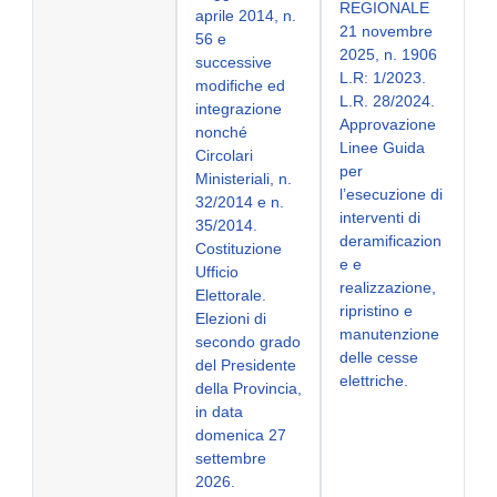
REGIONALE
aprile 2014, n.
21 novembre
56 e
2025, n. 1906
successive
L.R: 1/2023.
modifiche ed
L.R. 28/2024.
integrazione
Approvazione
nonché
Linee Guida
Circolari
per
Ministeriali, n.
l’esecuzione di
32/2014 e n.
interventi di
35/2014.
deramificazion
Costituzione
e e
Ufficio
realizzazione,
Elettorale.
ripristino e
Elezioni di
manutenzione
secondo grado
delle cesse
del Presidente
elettriche.
della Provincia,
in data
domenica 27
settembre
2026.