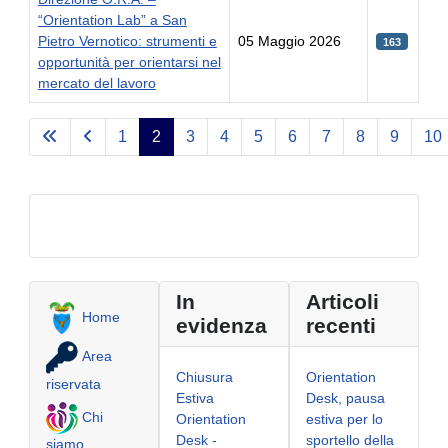
“Orientation Lab” a San
Pietro Vernotico: strumenti e
05 Maggio 2026
163
opportunità per orientarsi nel
mercato del lavoro
Articoli
1
2
3
4
5
6
7
8
9
10
Pagina 2 di 33
In
Articoli
Home
evidenza
recenti
Area
Chiusura
Orientation
riservata
Estiva
Desk, pausa
Chi
Orientation
estiva per lo
Desk -
sportello della
siamo