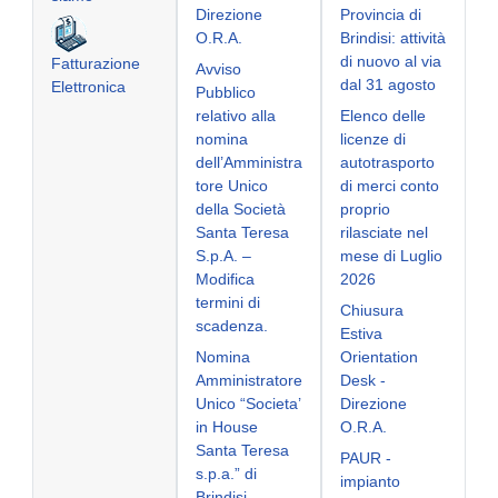
Direzione
Provincia di
O.R.A.
Brindisi: attività
di nuovo al via
Fatturazione
Avviso
dal 31 agosto
Elettronica
Pubblico
relativo alla
Elenco delle
nomina
licenze di
dell’Amministra
autotrasporto
tore Unico
di merci conto
della Società
proprio
Santa Teresa
rilasciate nel
S.p.A. –
mese di Luglio
Modifica
2026
termini di
Chiusura
scadenza.
Estiva
Nomina
Orientation
Amministratore
Desk -
Unico “Societa’
Direzione
in House
O.R.A.
Santa Teresa
PAUR -
s.p.a.” di
impianto
Brindisi.