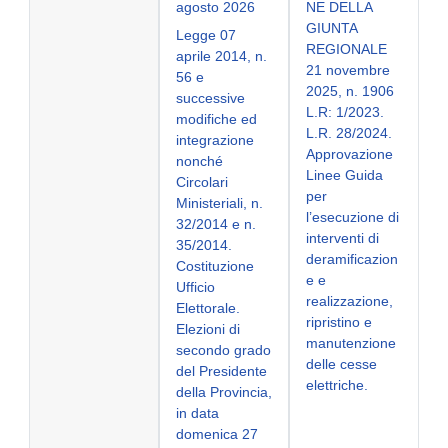
agosto 2026
NE DELLA
GIUNTA
Legge 07
REGIONALE
aprile 2014, n.
21 novembre
56 e
2025, n. 1906
successive
L.R: 1/2023.
modifiche ed
L.R. 28/2024.
integrazione
Approvazione
nonché
Linee Guida
Circolari
per
Ministeriali, n.
l’esecuzione di
32/2014 e n.
interventi di
35/2014.
deramificazion
Costituzione
e e
Ufficio
realizzazione,
Elettorale.
ripristino e
Elezioni di
manutenzione
secondo grado
delle cesse
del Presidente
elettriche.
della Provincia,
in data
domenica 27