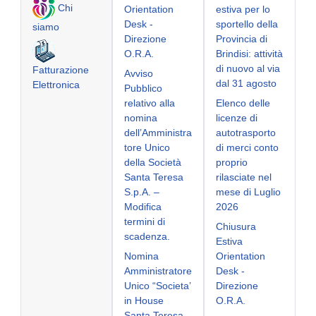
Chi
Orientation
estiva per lo
Desk -
sportello della
siamo
Direzione
Provincia di
O.R.A.
Brindisi: attività
di nuovo al via
Fatturazione
Avviso
dal 31 agosto
Elettronica
Pubblico
relativo alla
Elenco delle
nomina
licenze di
dell’Amministra
autotrasporto
tore Unico
di merci conto
della Società
proprio
Santa Teresa
rilasciate nel
S.p.A. –
mese di Luglio
Modifica
2026
termini di
Chiusura
scadenza.
Estiva
Nomina
Orientation
Amministratore
Desk -
Unico “Societa’
Direzione
in House
O.R.A.
Santa Teresa