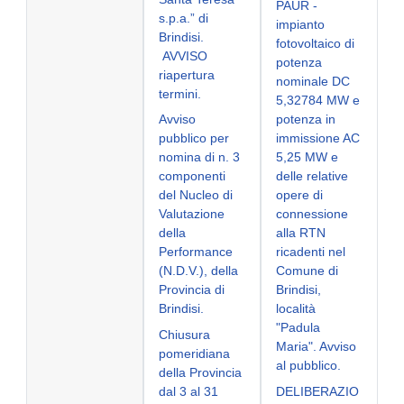
PAUR -
s.p.a.” di
impianto
Brindisi.
fotovoltaico di
AVVISO
potenza
riapertura
nominale DC
termini.
5,32784 MW e
Avviso
potenza in
pubblico per
immissione AC
nomina di n. 3
5,25 MW e
componenti
delle relative
del Nucleo di
opere di
Valutazione
connessione
della
alla RTN
Performance
ricadenti nel
(N.D.V.), della
Comune di
Provincia di
Brindisi,
Brindisi.
località
"Padula
Chiusura
Maria". Avviso
pomeridiana
al pubblico.
della Provincia
dal 3 al 31
DELIBERAZIO