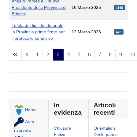
Angelo Pomes è il nuovo
Presidente della Provincia di
16 Marzo 2026
1146
Brindisi
Tutela dei figli dei detenuti:
in Provincia prime firme per
12 Marzo 2026
478
il protocollo condiviso
Articoli
1
2
3
4
5
6
7
8
9
10
Pagina 3 di 33
In
Articoli
Home
evidenza
recenti
Area
Chiusura
Orientation
riservata
Estiva
Desk, pausa