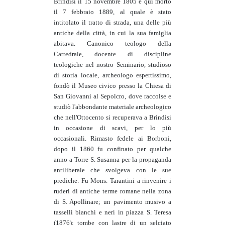
Brindisi il 15 novembre 1805 e qui morto
il 7 febbraio 1889, al quale è stato
intitolato il tratto di strada, una delle più
antiche della città, in cui la sua famiglia
abitava. Canonico teologo della
Cattedrale, docente di discipline
teologiche nel nostro Seminario, studioso
di storia locale, archeologo espertissimo,
fondò il Museo civico presso la Chiesa di
San Giovanni al Sepolcro, dove raccolse e
studiò l'abbondante materiale archeologico
che nell'Ottocento si recuperava a Brindisi
in occasione di scavi, per lo più
occasionali. Rimasto fedele ai Borboni,
dopo il 1860 fu confinato per qualche
anno a Torre S. Susanna per la propaganda
antiliberale che svolgeva con le sue
prediche. Fu Mons. Tarantini a rinvenire i
ruderi di antiche terme romane nella zona
di S. Apollinare; un pavimento musivo a
tasselli bianchi e neri in piazza S. Teresa
(1876); tombe con lastre di un selciato