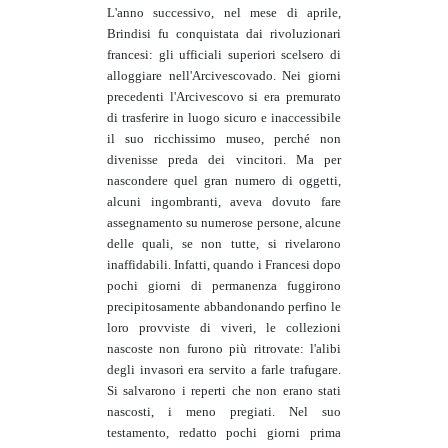
L'anno successivo, nel mese di aprile,
Brindisi fu conquistata dai rivoluzionari
francesi: gli ufficiali superiori scelsero di
alloggiare nell'Arcivescovado. Nei giorni
precedenti l'Arcivescovo si era premurato
di trasferire in luogo sicuro e inaccessibile
il suo ricchissimo museo, perché non
divenisse preda dei vincitori. Ma per
nascondere quel gran numero di oggetti,
alcuni ingombranti, aveva dovuto fare
assegnamento su numerose persone, alcune
delle quali, se non tutte, si rivelarono
inaffidabili. Infatti, quando i Francesi dopo
pochi giorni di permanenza fuggirono
precipitosamente abbandonando perfino le
loro provviste di viveri, le collezioni
nascoste non furono più ritrovate: l'alibi
degli invasori era servito a farle trafugare.
Si salvarono i reperti che non erano stati
nascosti, i meno pregiati. Nel suo
testamento, redatto pochi giorni prima