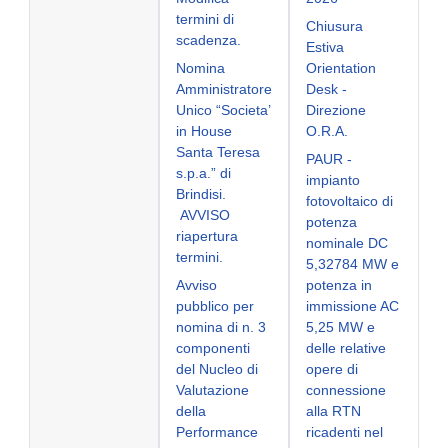
termini di
Chiusura
scadenza.
Estiva
Nomina
Orientation
Amministratore
Desk -
Unico “Societa’
Direzione
in House
O.R.A.
Santa Teresa
PAUR -
s.p.a.” di
impianto
Brindisi.
fotovoltaico di
AVVISO
potenza
riapertura
nominale DC
termini.
5,32784 MW e
Avviso
potenza in
pubblico per
immissione AC
nomina di n. 3
5,25 MW e
componenti
delle relative
del Nucleo di
opere di
Valutazione
connessione
della
alla RTN
Performance
ricadenti nel