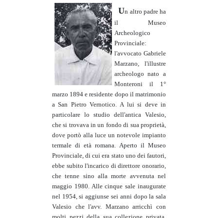
U
n altro padre ha
il Museo
Archeologico
Provinciale:
l'avvocato Gabriele
Marzano, l'illustre
archeologo nato a
Monteroni il 1°
marzo 1894 e residente dopo il matrimonio
a San Pietro Vernotico. A lui si deve in
particolare lo studio dell'antica Valesio,
che si trovava in un fondo di sua proprietà,
dove portò alla luce un notevole impianto
termale di età romana. Aperto il Museo
Provinciale, di cui era stato uno dei fautori,
ebbe subito l'incarico di direttore onorario,
che tenne sino alla morte avvenuta nel
maggio 1980. Alle cinque sale inaugurate
nel 1954, si aggiunse sei anni dopo la sala
Valesio che l'avv. Marzano arricchì con
molti pezzi della sua collezione privata,