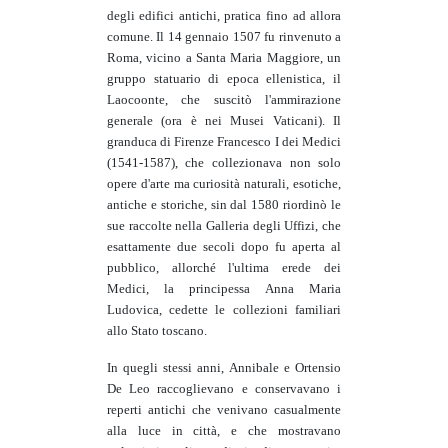
degli edifici antichi, pratica fino ad allora
comune. Il 14 gennaio 1507 fu rinvenuto a
Roma, vicino a Santa Maria Maggiore, un
gruppo statuario di epoca ellenistica, il
Laocoonte, che suscitò l'ammirazione
generale (ora è nei Musei Vaticani). Il
granduca di Firenze Francesco I dei Medici
(1541-1587), che collezionava non solo
opere d'arte ma curiosità naturali, esotiche,
antiche e storiche, sin dal 1580 riordinò le
sue raccolte nella Galleria degli Uffizi, che
esattamente due secoli dopo fu aperta al
pubblico, allorché l'ultima erede dei
Medici, la principessa Anna Maria
Ludovica, cedette le collezioni familiari
allo Stato toscano.
In quegli stessi anni, Annibale e Ortensio
De Leo raccoglievano e conservavano i
reperti antichi che venivano casualmente
alla luce in città, e che mostravano