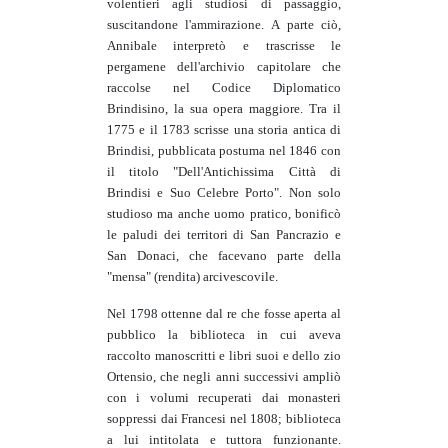
volentieri agli studiosi di passaggio,
suscitandone l'ammirazione. A parte ciò,
Annibale interpretò e trascrisse le
pergamene dell'archivio capitolare che
raccolse nel Codice Diplomatico
Brindisino, la sua opera maggiore. Tra il
1775 e il 1783 scrisse una storia antica di
Brindisi, pubblicata postuma nel 1846 con
il titolo "Dell'Antichissima Città di
Brindisi e Suo Celebre Porto". Non solo
studioso ma anche uomo pratico, bonificò
le paludi dei territori di San Pancrazio e
San Donaci, che facevano parte della
"mensa" (rendita) arcivescovile.
Nel 1798 ottenne dal re che fosse aperta al
pubblico la biblioteca in cui aveva
raccolto manoscritti e libri suoi e dello zio
Ortensio, che negli anni successivi ampliò
con i volumi recuperati dai monasteri
soppressi dai Francesi nel 1808; biblioteca
a lui intitolata e tuttora funzionante.