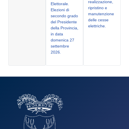
realizzazione,
Elettorale.
ripristino e
Elezioni di
manutenzione
secondo grado
delle cesse
del Presidente
elettriche.
della Provincia,
in data
domenica 27
settembre
2026.