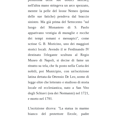
nell'altra mano stringeva un arco spezzato,
mentre la pelle del leone Nemeo (prima
delle sue fatiche) pendeva dal braccio
sinistro. Ma già prima del Settecento "sul
luogo del Monastero di S. Paolo
apparivano vestigia di muraglie e rocche
dei tempi romani e messapici", come
scrisse G. B. Moricino, uno dei maggiori
storici locali. Avendo il re Ferdinando IV
destinato l'elegante scultura al Regio
Museo di Napoli, si decise di farne un
ritratto su tela, che fu posto nella Curia dei
nobili, poi Municipio, con un'iscrizione
latina dettata da Ortensio De Leo, uomo di
legge oltre che letterato e studioso di storia
locale ed ecclesiastica, nato a San Vito
degli Schiavi (ora dei Normanni) nel 1721,
e morto nel 1791.
L'iscrizione diceva: "La statua in marmo
bianco del protettore Ercole, padre