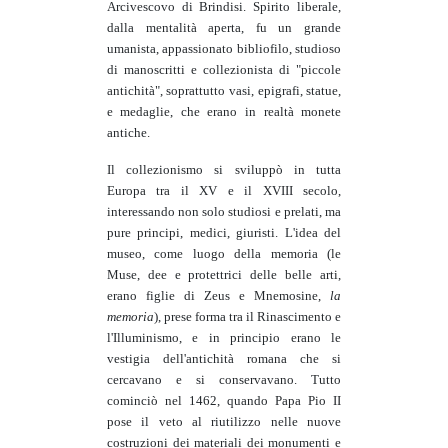
Arcivescovo di Brindisi. Spirito liberale,
dalla mentalità aperta, fu un grande
umanista, appassionato bibliofilo, studioso
di manoscritti e collezionista di "piccole
antichità", soprattutto vasi, epigrafi, statue,
e medaglie, che erano in realtà monete
antiche.
Il collezionismo si sviluppò in tutta
Europa tra il XV e il XVIII secolo,
interessando non solo studiosi e prelati, ma
pure principi, medici, giuristi. L'idea del
museo, come luogo della memoria (le
Muse, dee e protettrici delle belle arti,
erano figlie di Zeus e Mnemosine,
la
memoria
), prese forma tra il Rinascimento e
l'Illuminismo, e in principio erano le
vestigia dell'antichità romana che si
cercavano e si conservavano. Tutto
cominciò nel 1462, quando Papa Pio II
pose il veto al riutilizzo nelle nuove
costruzioni dei materiali dei monumenti e