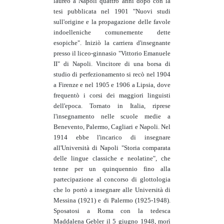
laureò a Napoli quattro anni dopo con la
tesi pubblicata nel 1901 "Nuovi studi
sull'origine e la propagazione delle favole
indoelleniche comunemente dette
esopiche". Iniziò la carriera d'insegnante
presso il liceo-ginnasio "Vittorio Emanuele
II" di Napoli. Vincitore di una borsa di
studio di perfezionamento si recò nel 1904
a Firenze e nel 1905 e 1906 a Lipsia, dove
frequentò i corsi dei maggiori linguisti
dell'epoca. Tornato in Italia, riprese
l'insegnamento nelle scuole medie a
Benevento, Palermo, Cagliari e Napoli. Nel
1914 ebbe l'incarico di insegnare
all'Università di Napoli "Storia comparata
delle lingue classiche e neolatine", che
tenne per un quinquennio fino alla
partecipazione al concorso di glottologia
che lo portò a insegnare alle Università di
Messina (1921) e di Palermo (1925-1948).
Sposatosi a Roma con la tedesca
Maddalena Gebler il 5 giugno 1948, morì