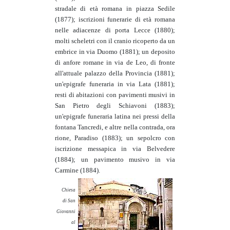
stradale di età romana in piazza Sedile
(1877); iscrizioni funerarie di età romana
nelle adiacenze di porta Lecce (1880);
molti scheletri con il cranio ricoperto da un
embrice in via Duomo (1881); un deposito
di anfore romane in via de Leo, di fronte
all'attuale palazzo della Provincia (1881);
un'epigrafe funeraria in via Lata (1881);
resti di abitazioni con pavimenti musivi in
San Pietro degli Schiavoni (1883);
un'epigrafe funeraria latina nei pressi della
fontana Tancredi, e altre nella contrada, ora
rione, Paradiso (1883); un sepolcro con
iscrizione messapica in via Belvedere
(1884); un pavimento musivo in via
Carmine (1884).
Chiesa
di San
Giovanni
al