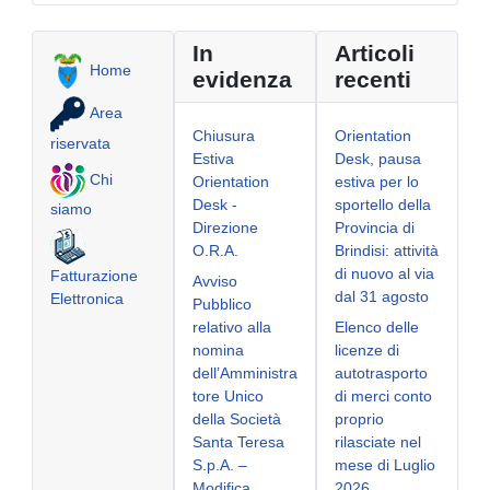
In
Articoli
Home
evidenza
recenti
Area
Chiusura
Orientation
riservata
Estiva
Desk, pausa
Chi
Orientation
estiva per lo
Desk -
sportello della
siamo
Direzione
Provincia di
O.R.A.
Brindisi: attività
di nuovo al via
Fatturazione
Avviso
dal 31 agosto
Elettronica
Pubblico
relativo alla
Elenco delle
nomina
licenze di
dell’Amministra
autotrasporto
tore Unico
di merci conto
della Società
proprio
Santa Teresa
rilasciate nel
S.p.A. –
mese di Luglio
Modifica
2026