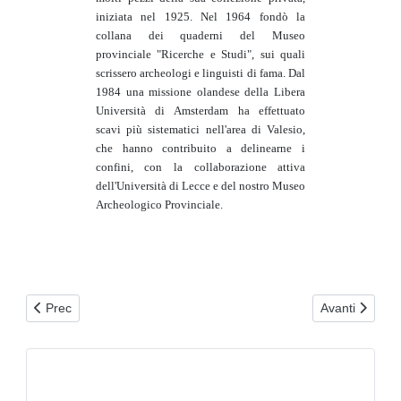
iniziata nel 1925. Nel 1964 fondò la
collana dei quaderni del Museo
provinciale "Ricerche e Studi", sui quali
scrissero archeologi e linguisti di fama. Dal
1984 una missione olandese della Libera
Università di Amsterdam ha effettuato
scavi più sistematici nell'area di Valesio,
che hanno contribuito a delinearne i
confini, con la collaborazione attiva
dell'Università di Lecce e del nostro Museo
Archeologico Provinciale.
Articolo precedente: Le antiche strade di Brindisi
Articolo succe
Prec
Avanti