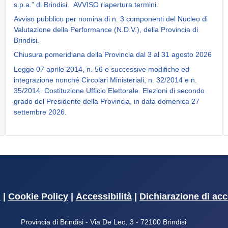
s.p.a.” di Brindisi. AVVISO riapertura termini.
Avviso pubblico per nomina di n. 3 componenti del Nucleo di
Valutazione della Performance (N.D.V.), della Provincia di
Brindisi.
Chiusura pomeridiana della Provincia dal 3 al 31 agosto 2026
Legge 07 aprile 2014, n. 56 e successive modifiche ed
integrazione nonché Circolari Ministeriali, n. 32/2014 e n.
35/2014. Costituzione Ufficio Elettorale. Elezioni di secondo
grado del Presidente della Provincia, in data domenica 27
settembre 2026.
i
|
Cookie Policy
|
Accessibilità
|
Dichiarazione di acc
Provincia di Brindisi - Via De Leo, 3 - 72100 Brindisi