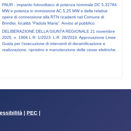
PAUR - impianto fotovoltaico di potenza nominale DC 5,32784
MW e potenza in immissione AC 5,25 MW e delle relative
opere di connessione alla RTN ricadenti nel Comune di
Brindisi, località "Padula Maria". Avviso al pubblico.
DELIBERAZIONE DELLA GIUNTA REGIONALE 21 novembre
2025, n. 1906 L.R: 1/2023. L.R. 28/2024. Approvazione Linee
Guida per l’esecuzione di interventi di deramificazione e
realizzazione, ripristino e manutenzione delle cesse elettriche.
essibilità
|
PEC
|