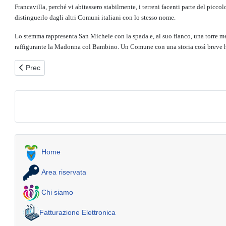
Francavilla, perché vi abitassero stabilmente, i terreni facenti parte del pic
distinguerlo dagli altri Comuni italiani con lo stesso nome.
Lo stemma rappresenta San Michele con la spada e, al suo fianco, una torre mer
raffigurante la Madonna col Bambino. Un Comune con una storia così breve ha i
Articolo precedente: San Pancrazio Salentino
Prec
Home
Area riservata
Chi siamo
Fatturazione Elettronica