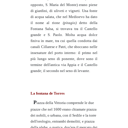
opposto, S. Maria del Monte) erano piene
di giardini, di uliveti e vigneti. Una fonte
di acqua salata, che nel Medioevo ha dato
il nome al rione
(pitagio)
detto della
Fontana Salsa, si trovava tra il Castello
grande e S. Paolo. Molta acqua dolce
finiva in mare, tra cui quella condotta dai
canali Cillarese e Patri, che sboccano nelle
insenature del porto interno: il primo nel
più lungo seno di ponente, dove sono il
termine dell'antica via Appia e il Castello
grande; il secondo nel seno di levante.
La fontana de Torres
P
iazza della Vittoria comprende le due
piazze che nel 1600 erano chiamate piazza
dei nobili, o urbana, con il Sedile e la torre
dell'orologio, entrambi demoliti; e piazza
della plebe, o rustica, dov'era il mercato dei