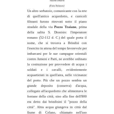
Vasche limarie
(Foto Nolasco)
Un altro serbatoio, comunicante con la rete
di quell'antico acquedotto, e cunicoli
filtranti furono ritrovati sotto il piano
stradale della via
Pozzo Traiano
, prima
della salita S. Dionisio: l'imperatore
romano (52-112 d. C.) del quale porta il
nome, che si trovava a Brindisi con
l'esercito in attesa del tempo favorevole per
imbarcarsi per le sue campagne orientali
contro Armeni e Parti, ne avrebbe ordinato
la costruzione per provvedere di acqua i
soldati e i cavalli, evidentemente
acquartierati in quell'area, nelle vicinanze
del porto. Più che un pozzo sembra un
grande deposito (conserva) d'acqua,
collegato all'acquedotto che alimentava le
fontane della città; sino alla fine dell'800
era detto dai brindisini il "pozzo della
città". Altra acqua giungeva in città dal
fiume di Celano, chiamato nell'uso