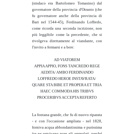
(sindaco era Bartolomeo Tomasino) dal
governatore della provincia d'Otranto (che
fu governatore anche della provincia di
Bari nel 1544-45), Ferdinando Loffredo,
come ricorda una seconda iscrizione, non
più leggibile come la precedente, che si
rivolgeva direttamente al viandante, con
l'invito a fermarsi e a bere:
AD VIATOREM
APPIA APPIO, FONS TANCREDO REGE
AEDITA/ AMBO FERDINANDO
LOFFREDO HEROE INSTAVRATA/
QUARE STA BIBE ET PROPERA ET TRIA
HAEC COMMODA HIS TRIBVS
PROCERIBVS ACCEPTA REFERTO
La fontana grande, che fu di nuovo riparata
- e con l'occasione ampliata - nel 1828,
forniva acqua abbondantissima e purissima
(se ne servivano pure gli ammalati, perché