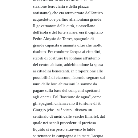
stazione ferroviaria e della piazza
antistante), che era attraversato dall'antico
acquedotto, e perfino alla fontana grande.
Il governatore della città, e castellano
dell'isola e del forte a mare, era il capitano
Pedro Aloysio de Torres, spagnolo di
grande capacità e umanità oltre che molto
risoluto. Per condurre l'acqua ai cittadini,
stabilì di costruire tre fontane all'interno
del centro abitato, addebitandone la spesa
ai cittadini benestanti, in proporzione alle
possibilità di ciascuno, facendo segnare sui
muri delle loro abitazioni le somme da
pagare sulla base dei compensi spettanti
agli operai. Dal "bastione de agua", come
gli Spagnoli chiamavano il torrione di S.
Giorgio (che - si è visto - distava un
centinaio di metri dalle vasche limarie), dal
quale nei secoli precedenti il prezioso
liquido si era perso attraverso le falde
sotterranee in campagna o in mare, l'acqua