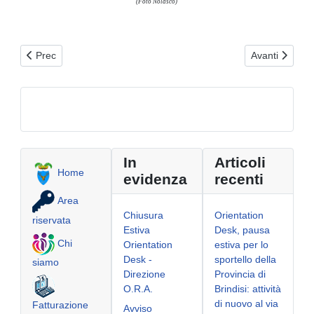
(Foto Nolasco)
Articolo precedente: Le masserie
Articolo succe
Prec
Avanti
In
Articoli
Home
evidenza
recenti
Area
Chiusura
Orientation
riservata
Estiva
Desk, pausa
Chi
Orientation
estiva per lo
Desk -
sportello della
siamo
Direzione
Provincia di
O.R.A.
Brindisi: attività
di nuovo al via
Fatturazione
Avviso