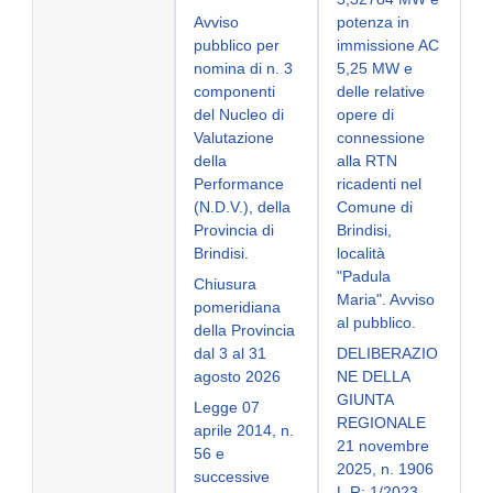
Avviso
potenza in
pubblico per
immissione AC
nomina di n. 3
5,25 MW e
componenti
delle relative
del Nucleo di
opere di
Valutazione
connessione
della
alla RTN
Performance
ricadenti nel
(N.D.V.), della
Comune di
Provincia di
Brindisi,
Brindisi.
località
"Padula
Chiusura
Maria". Avviso
pomeridiana
al pubblico.
della Provincia
dal 3 al 31
DELIBERAZIO
agosto 2026
NE DELLA
GIUNTA
Legge 07
REGIONALE
aprile 2014, n.
21 novembre
56 e
2025, n. 1906
successive
L.R: 1/2023.