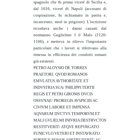
spagnolo che fu prima viceré di Sicilia e,
dal 1616, viceré di Napoli (accusato di
cospirazione, fu richiamato in patria e,
incarcerato, morì in prigione). L'iscrizione
ricordava anche i danni causati dal
normanno Guglielmo I il Malo (1120-
1166), e metteva in rilievo l'importante
particolare che i lavori si riferivano alla
rimessa in efficienza dei condotti romani
già esistenti.
PETRO ALOYSIO DE TORRES
PRAETORI: QVOD ROMANOS
EMVLATUS AVTHORITATE ET
INDVSTRIA SUA/ PHILIPPI TERTII
REGIS ET PETRI GIRONIS DVCIS
OSSVNAE/ PROREGIS AVSPICIIS AC
CIVIVM LABORE ET IMPENSA
AQVARUM DVCTVS TEMPORVM ET
MALI GVLIELMI INIVRIA DESTRVCTOS
RESTITVERIT/ ATQVE REPVRGATO
FUNICVLO VETERI ET INSTAVRATO
FORNICE NOVOS ADSTRUXERIT/ AC