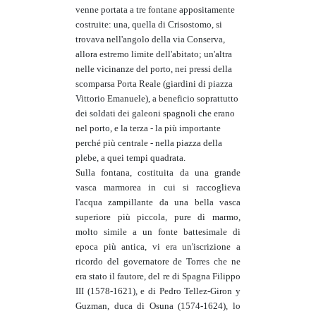
venne portata a tre fontane appositamente
costruite: una, quella di Crisostomo, si
trovava nell'angolo della via Conserva,
allora estremo limite dell'abitato; un'altra
nelle vicinanze del porto, nei pressi della
scomparsa Porta Reale (giardini di piazza
Vittorio Emanuele), a beneficio soprattutto
dei soldati dei galeoni spagnoli che erano
nel porto, e la terza - la più importante
perché più centrale - nella piazza della
plebe, a quei tempi quadrata.
Sulla fontana, costituita da una grande
vasca marmorea in cui si raccoglieva
l'acqua zampillante da una bella vasca
superiore più piccola, pure di marmo,
molto simile a un fonte battesimale di
epoca più antica, vi era un'iscrizione a
ricordo del governatore de Torres che ne
era stato il fautore, del re di Spagna Filippo
III (1578-1621), e di Pedro Tellez-Giron y
Guzman, duca di Osuna (1574-1624), lo