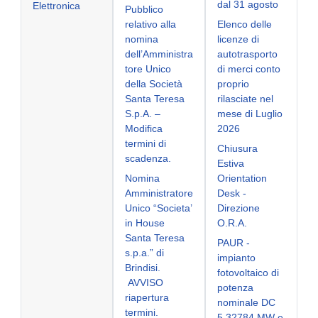
dal 31 agosto
Elettronica
Pubblico
relativo alla
Elenco delle
nomina
licenze di
dell’Amministra
autotrasporto
tore Unico
di merci conto
della Società
proprio
Santa Teresa
rilasciate nel
S.p.A. –
mese di Luglio
Modifica
2026
termini di
Chiusura
scadenza.
Estiva
Nomina
Orientation
Amministratore
Desk -
Unico “Societa’
Direzione
in House
O.R.A.
Santa Teresa
PAUR -
s.p.a.” di
impianto
Brindisi.
fotovoltaico di
AVVISO
potenza
riapertura
nominale DC
termini.
5,32784 MW e