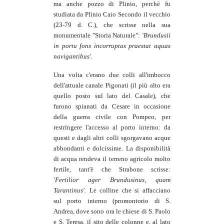
ma anche pozzo di Plinio, perché fu
studiata da Plinio Caio Secondo il vecchio
(23-79 d. C.), che scrisse nella sua
monumentale "Storia Naturale":
'Brundusii
in portu fons incorruptas praestat aquas
navigantibus'.
Una volta c'erano due colli all'imbocco
dell'attuale canale Pigonati (il più alto era
quello posto sul lato del Casale), che
furono spianati da Cesare in occasione
della guerra civile con Pompeo, per
restringere l'accesso al porto interno: da
questi e dagli altri colli sgorgavano acque
abbondanti e dolcissime. La disponibilità
di acqua rendeva il terreno agricolo molto
fertile, tant'è che Strabone scrisse:
'Fertilior ager Brundusinus, quam
Tarantinus'.
Le colline che si affacciano
sul porto interno (promontorio di S.
Andrea, dove sono ora le chiese di S. Paolo
e S. Teresa, il sito delle colonne e, al lato