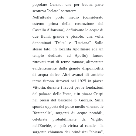
popolare Cerano, che per buona parte
scorreva "celato" sottoterra.
Nell'attuale porto medio (considerato
esterno prima della costruzione del
Castello Alfonsino), defluivano le acque di
due fiumi, grande e piccolo, una volta
denominati "Delta" e "Luciana". Sullo
stesso lato, in località Apollinare (da un
tempio dedicato ad Apollo), furono
ritrovati resti di terme romane, alimentate
evidentemente dalla grande disponibilità
di acqua dolce. Altri avanzi di antiche
terme furono ritrovati nel 1925 in piazza
Vittoria, durante i lavori per le fondazioni
del palazzo delle Poste, e in piazza Crispi
nei pressi del bastione S. Giorgio. Sulla
sponda opposta del porto medio vi erano le
"fontanelle", sorgenti di acque potabili,
celebrate probabilmente da Virgilio
nell'Eneide, e - più vicina al canale - la
sorgente chiamata dai brindisini "abisso",