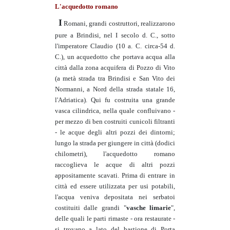
L'acquedotto romano
I
Romani, grandi costruttori, realizzarono
pure a Brindisi, nel I secolo d. C., sotto
l'imperatore Claudio (10 a. C. circa-54 d.
C.), un acquedotto che portava acqua alla
città dalla zona acquifera di Pozzo di Vito
(a metà strada tra Brindisi e San Vito dei
Normanni, a Nord della strada statale 16,
l'Adriatica). Qui fu costruita una grande
vasca cilindrica, nella quale confluivano -
per mezzo di ben costruiti cunicoli filtranti
- le acque degli altri pozzi dei dintorni;
lungo la strada per giungere in città (dodici
chilometri), l'acquedotto romano
raccoglieva le acque di altri pozzi
appositamente scavati. Prima di entrare in
città ed essere utilizzata per usi potabili,
l'acqua veniva depositata nei serbatoi
costituiti dalle grandi "
vasche limarie
",
delle quali le parti rimaste - ora restaurate -
si trovano a lato del bastione di Porta