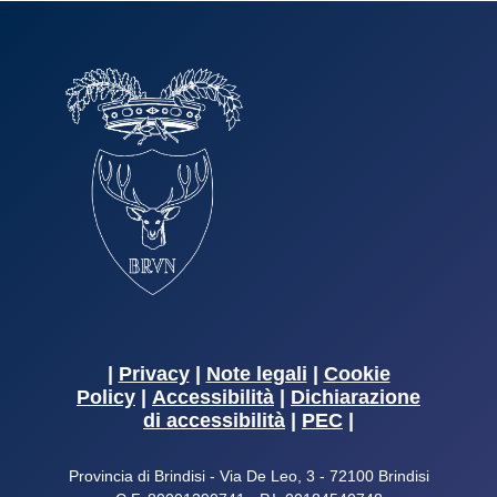
|
Privacy
|
Note legali
|
Cookie
Policy
|
Accessibilità
|
Dichiarazione
di accessibilità
|
PEC
|
Provincia di Brindisi - Via De Leo, 3 - 72100 Brindisi