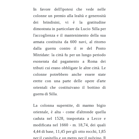
In favore dell'ipotesi che vede nelle
colonne un premio alla lealtà e generosità
dei brindisini, vi è la gratitudine
dimostrata in particolare da Lucio Silla per
l'accoglienza e il mantenimento della sua
armata costituita da 600 navi, al ritorno
dalla guerra contro il re del Ponto
Mitridate: la città fu per un lungo periodo
esonerata dal pagamento a Roma dei
tributi cui erano obbligate le altre città. Le
colonne potrebbero anche essere state
erette con una parte delle opere d'arte
orientali che costituivano il bottino di
guerra di Silla.
La colonna superstite, di marmo bigio
orientale, è alta - come d'altronde quella
caduta nel 1528, trasportata a Lecce e
modificata nel 1660 - m. 18,74, dei quali
4,44 di base, 11,45 per gli otto rocchi, 1,85
per il capitello e un metro per il pulvino. Il