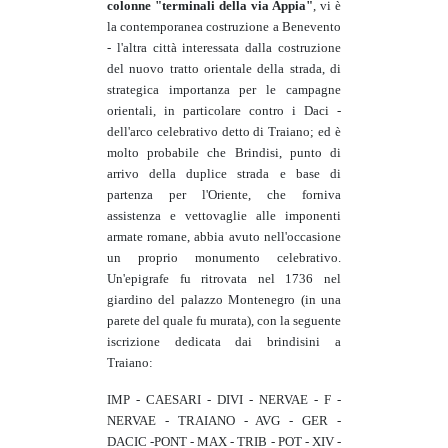
colonne "terminali della via Appia"
, vi è
la contemporanea costruzione a Benevento
- l'altra città interessata dalla costruzione
del nuovo tratto orientale della strada, di
strategica importanza per le campagne
orientali, in particolare contro i Daci -
dell'arco celebrativo detto di Traiano; ed è
molto probabile che Brindisi, punto di
arrivo della duplice strada e base di
partenza per l'Oriente, che forniva
assistenza e vettovaglie alle imponenti
armate romane, abbia avuto nell'occasione
un proprio monumento celebrativo.
Un'epigrafe fu ritrovata nel 1736 nel
giardino del palazzo Montenegro (in una
parete del quale fu murata), con la seguente
iscrizione dedicata dai brindisini a
Traiano:
IMP - CAESARI - DIVI - NERVAE - F -
NERVAE - TRAIANO - AVG - GER -
DACIC -PONT - MAX - TRIB - POT - XIV -