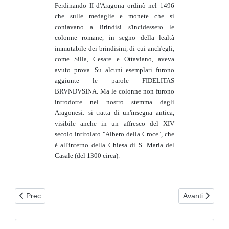
Ferdinando II d'Aragona ordinò nel 1496
che sulle medaglie e monete che si
coniavano a Brindisi s'incidessero le
colonne romane, in segno della lealtà
immutabile dei brindisini, di cui anch'egli,
come Silla, Cesare e Ottaviano, aveva
avuto prova. Su alcuni esemplari furono
aggiunte le parole FIDELITAS
BRVNDVSINA. Ma le colonne non furono
introdotte nel nostro stemma dagli
Aragonesi: si tratta di un'insegna antica,
visibile anche in un affresco del XIV
secolo intitolato "Albero della Croce", che
è all'interno della Chiesa di S. Maria del
Casale (del 1300 circa).
Articolo precedente: Il Castello Grande (o Svevo) di Brindisi
Articolo succes
Prec
Avanti