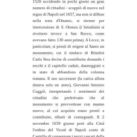
1526 uccidendo in pochi giorni un gran
numero di cittadini - scoppiò di nuovo nel
regno di Napoli nel 1657, ma non si diffuse
nella terra d'Otranto, si ritenne per
intercessione di S. Oronzo (i brindisini si
rivolsero invece a San Rocco, come
avevano fatto 130 anni prima). A Lecce, in
particolare, si pensò di erigere al Santo un
monumento, cui il sindaco di Brindisi
Carlo Stea decise di contribuire donando i
rocchi e il capitello caduti, danneggiati e
in stato di abbandono della colonna
romana. Il suo successore (la carica allora
durava solo un anno), Giovanni Antonio
Cuggiò, interpretando i sentimenti dei
cittadini che preferivano che al
monumento si provvedesse con marmo
nuovo, al cui acquisto erano pronti a
contribuire, rifiutò di consegnarli. Il 2
novembre 1659 giunse però alla Città
l'ordine del Vicerè di Napoli conte di
Castrillo di consegnare i pezzi cascati della