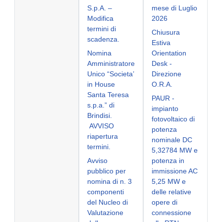
S.p.A. –
mese di Luglio
Modifica
2026
termini di
Chiusura
scadenza.
Estiva
Nomina
Orientation
Amministratore
Desk -
Unico “Societa’
Direzione
in House
O.R.A.
Santa Teresa
PAUR -
s.p.a.” di
impianto
Brindisi.
fotovoltaico di
AVVISO
potenza
riapertura
nominale DC
termini.
5,32784 MW e
Avviso
potenza in
pubblico per
immissione AC
nomina di n. 3
5,25 MW e
componenti
delle relative
del Nucleo di
opere di
Valutazione
connessione