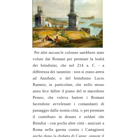
Per altri ancora le colonne sarebbero state
volute dai Romani per premiare la lealtà
dei brindisini, che nel 214 a. C. - a
differenza dei tarantini - non si erano arresi
ad Annibale; o del brindisino Lucio
Ramnio, in particolare, che nello stesso
anno fece fallire il piano del re macedone
Perseo, che voleva battere i Romani
facendone avvelenare i comandanti di
passaggio dalla nostra città; o per premiare
il contributo in denaro e soldati che
Brindisi - con poche altre città - assicurò a
Roma nella guerra contro i Cartaginesi
anche dopo la disfatta di Canne; oppure il