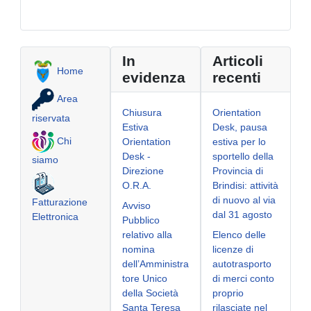
In
Articoli
Home
evidenza
recenti
Area
Chiusura
Orientation
riservata
Estiva
Desk, pausa
Chi
Orientation
estiva per lo
Desk -
sportello della
siamo
Direzione
Provincia di
O.R.A.
Brindisi: attività
di nuovo al via
Fatturazione
Avviso
dal 31 agosto
Elettronica
Pubblico
relativo alla
Elenco delle
nomina
licenze di
dell’Amministra
autotrasporto
tore Unico
di merci conto
della Società
proprio
Santa Teresa
rilasciate nel