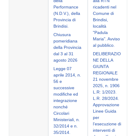
della
alla RTN
Performance
ricadenti nel
(N.D.V.), della
Comune di
Provincia di
Brindisi,
Brindisi.
località
"Padula
Chiusura
Maria". Avviso
pomeridiana
al pubblico.
della Provincia
dal 3 al 31
DELIBERAZIO
agosto 2026
NE DELLA
GIUNTA
Legge 07
REGIONALE
aprile 2014, n.
21 novembre
56 e
2025, n. 1906
successive
L.R: 1/2023.
modifiche ed
L.R. 28/2024.
integrazione
Approvazione
nonché
Linee Guida
Circolari
per
Ministeriali, n.
l’esecuzione di
32/2014 e n.
interventi di
35/2014.