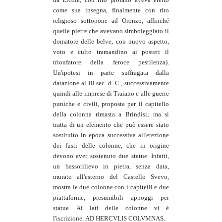
come sua insegna, finalmente con rito
religioso sottopone ad Oronzo, affinché
quelle pietre che avevano simboleggiato il
domatore delle belve, con nuovo aspetto,
voto e culto tramandino ai posteri il
trionfatore della feroce pestilenza).
Un'ipotesi in parte suffragata dalla
datazione al III sec. d. C., successivamente
quindi alle imprese di Traiano e alle guerre
puniche e civili, proposta per il capitello
della colonna rimasta a Brindisi; ma si
tratta di un elemento che può essere stato
sostituito in epoca successiva all'erezione
dei fusti delle colonne, che in origine
devono aver sostenuto due statue. Infatti,
un bassorilievo in pietra, senza data,
murato all'esterno del Castello Svevo,
mostra le due colonne con i capitelli e due
piattaforme, presumibili appoggi per
statue. Ai lati delle colonne vi è
l'iscrizione: AD HERCVLIS COLVMNAS.