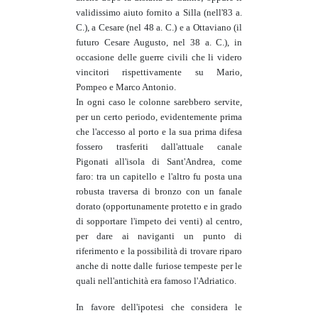
validissimo aiuto fornito a Silla (nell'83 a.
C.), a Cesare (nel 48 a. C.) e a Ottaviano (il
futuro Cesare Augusto, nel 38 a. C.), in
occasione delle guerre civili che li videro
vincitori rispettivamente su Mario,
Pompeo e Marco Antonio.
In ogni caso le colonne sarebbero servite,
per un certo periodo, evidentemente prima
che l'accesso al porto e la sua prima difesa
fossero trasferiti dall'attuale canale
Pigonati all'isola di Sant'Andrea, come
faro: tra un capitello e l'altro fu posta una
robusta traversa di bronzo con un fanale
dorato (opportunamente protetto e in grado
di sopportare l'impeto dei venti) al centro,
per dare ai naviganti un punto di
riferimento e la possibilità di trovare riparo
anche di notte dalle furiose tempeste per le
quali nell'antichità era famoso l'Adriatico.
In favore dell'ipotesi che considera le