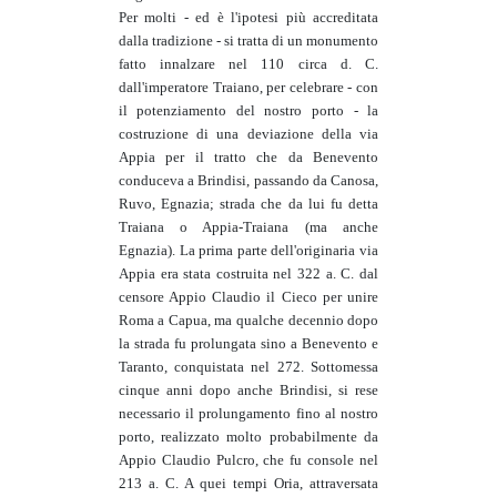
Per molti - ed è l'ipotesi più accreditata
dalla tradizione - si tratta di un monumento
fatto innalzare nel 110 circa d. C.
dall'imperatore Traiano, per celebrare - con
il potenziamento del nostro porto - la
costruzione di una deviazione della via
Appia per il tratto che da Benevento
conduceva a Brindisi, passando da Canosa,
Ruvo, Egnazia; strada che da lui fu detta
Traiana o Appia-Traiana (ma anche
Egnazia). La prima parte dell'originaria via
Appia era stata costruita nel 322 a. C. dal
censore Appio Claudio il Cieco per unire
Roma a Capua, ma qualche decennio dopo
la strada fu prolungata sino a Benevento e
Taranto, conquistata nel 272. Sottomessa
cinque anni dopo anche Brindisi, si rese
necessario il prolungamento fino al nostro
porto, realizzato molto probabilmente da
Appio Claudio Pulcro, che fu console nel
213 a. C. A quei tempi Oria, attraversata