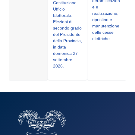
deramificazion
Costituzione
e e
Ufficio
realizzazione,
Elettorale.
ripristino e
Elezioni di
manutenzione
secondo grado
delle cesse
del Presidente
elettriche.
della Provincia,
in data
domenica 27
settembre
2026.