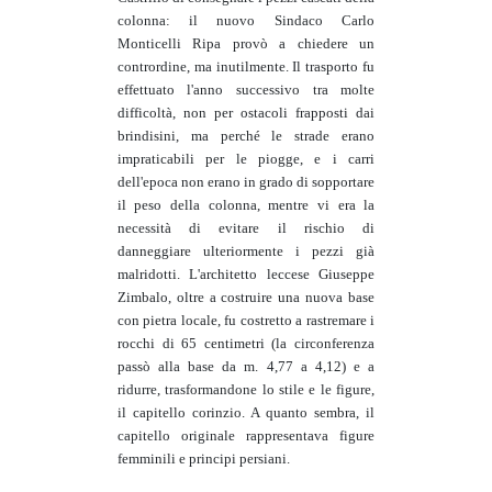
colonna: il nuovo Sindaco Carlo
Monticelli Ripa provò a chiedere un
contrordine, ma inutilmente. Il trasporto fu
effettuato l'anno successivo tra molte
difficoltà, non per ostacoli frapposti dai
brindisini, ma perché le strade erano
impraticabili per le piogge, e i carri
dell'epoca non erano in grado di sopportare
il peso della colonna, mentre vi era la
necessità di evitare il rischio di
danneggiare ulteriormente i pezzi già
malridotti. L'architetto leccese Giuseppe
Zimbalo, oltre a costruire una nuova base
con pietra locale, fu costretto a rastremare i
rocchi di 65 centimetri (la circonferenza
passò alla base da m. 4,77 a 4,12) e a
ridurre, trasformandone lo stile e le figure,
il capitello corinzio. A quanto sembra, il
capitello originale rappresentava figure
femminili e principi persiani.