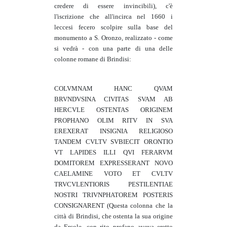
credere di essere invincibili), c'è
l'iscrizione che all'incirca nel 1660 i
leccesi fecero scolpire sulla base del
monumento a S. Oronzo, realizzato - come
si vedrà - con una parte di una delle
colonne romane di Brindisi:
COLVMNAM HANC QVAM
BRVNDVSINA CIVITAS SVAM AB
HERCVLE OSTENTAS ORIGINEM
PROPHANO OLIM RITV IN SVA
EREXERAT INSIGNIA RELIGIOSO
TANDEM CVLTV SVBIECIT ORONTIO
VT LAPIDES ILLI QVI FERARVM
DOMITOREM EXPRESSERANT NOVO
CAELAMINE VOTO ET CVLTV
TRVCVLENTIORIS PESTILENTIAE
NOSTRI TRIVNPHATOREM POSTERIS
CONSIGNARENT (Questa colonna che la
città di Brindisi, che ostenta la sua origine
da Ercole, con rito profano aveva eretto