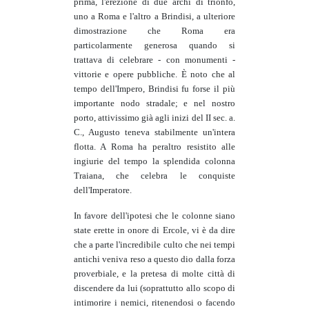
prima, l'erezione di due archi di trionfo,
uno a Roma e l'altro a Brindisi, a ulteriore
dimostrazione che Roma era
particolarmente generosa quando si
trattava di celebrare - con monumenti -
vittorie e opere pubbliche. È noto che al
tempo dell'Impero, Brindisi fu forse il più
importante nodo stradale; e nel nostro
porto, attivissimo già agli inizi del II sec. a.
C., Augusto teneva stabilmente un'intera
flotta. A Roma ha peraltro resistito alle
ingiurie del tempo la splendida colonna
Traiana, che celebra le conquiste
dell'Imperatore.
In favore dell'ipotesi che le colonne siano
state erette in onore di Ercole, vi è da dire
che a parte l'incredibile culto che nei tempi
antichi veniva reso a questo dio dalla forza
proverbiale, e la pretesa di molte città di
discendere da lui (soprattutto allo scopo di
intimorire i nemici, ritenendosi o facendo