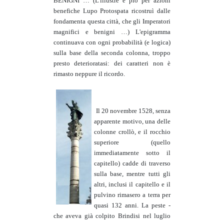
BENIGNI … (L'illustre e pio per azioni
benefiche Lupo Protospata ricostruì dalle
fondamenta questa città, che gli Imperatori
magnifici e benigni …) L'epigramma
continuava con ogni probabilità (e logica)
sulla base della seconda colonna, troppo
presto deterioratasi: dei caratteri non è
rimasto neppure il ricordo.
Il 20 novembre 1528, senza
apparente motivo, una delle
colonne crollò, e il rocchio
superiore (quello
immediatamente sotto il
capitello) cadde di traverso
sulla base, mentre tutti gli
altri, inclusi il capitello e il
pulvino rimasero a terra per
quasi 132 anni. La peste -
che aveva già colpito Brindisi nel luglio