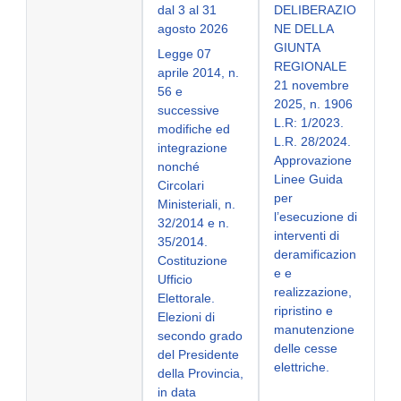
dal 3 al 31
DELIBERAZIO
agosto 2026
NE DELLA
GIUNTA
Legge 07
REGIONALE
aprile 2014, n.
21 novembre
56 e
2025, n. 1906
successive
L.R: 1/2023.
modifiche ed
L.R. 28/2024.
integrazione
Approvazione
nonché
Linee Guida
Circolari
per
Ministeriali, n.
l’esecuzione di
32/2014 e n.
interventi di
35/2014.
deramificazion
Costituzione
e e
Ufficio
realizzazione,
Elettorale.
ripristino e
Elezioni di
manutenzione
secondo grado
delle cesse
del Presidente
elettriche.
della Provincia,
in data