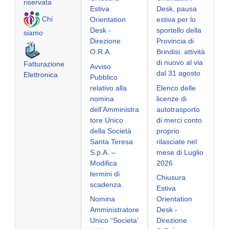
riservata
Estiva
Desk, pausa
Chi
Orientation
estiva per lo
Desk -
sportello della
siamo
Direzione
Provincia di
O.R.A.
Brindisi: attività
di nuovo al via
Fatturazione
Avviso
dal 31 agosto
Elettronica
Pubblico
relativo alla
Elenco delle
nomina
licenze di
dell’Amministra
autotrasporto
tore Unico
di merci conto
della Società
proprio
Santa Teresa
rilasciate nel
S.p.A. –
mese di Luglio
Modifica
2026
termini di
Chiusura
scadenza.
Estiva
Nomina
Orientation
Amministratore
Desk -
Unico “Societa’
Direzione