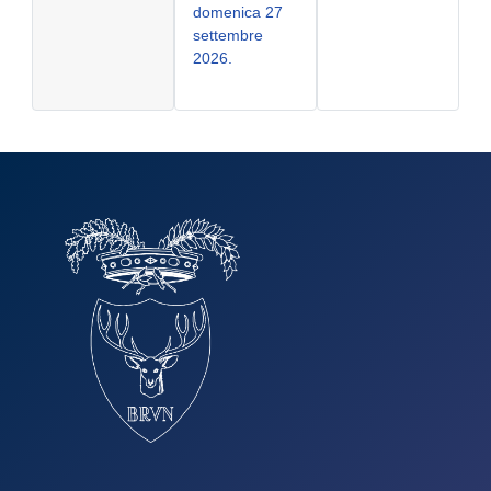
domenica 27
settembre
2026.