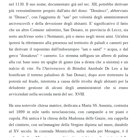
nel 1130. Il suo nome, documentato già nel sec. XII, potrebbe derivare
più verosimilmente proprio dall'atto del dono: "Donàtoci", abbreviato
in "Donaci", con l'aggiunta di "san" per volontà degli amministratori
arcivescovili e della devozione degli abitanti. E' significativo il fatto
che un altro Comune salentino, San Donato, in provincia di Lecce, sia
sorto anch'esso sotto i Normanni, più o meno negli stessi anni. Un'altra
ipotesi fa riferimento alla presenza sul territorio di paludi e canneti per
far derivare il toponimo dall'indoeuropeo "san o sand" = acqua, e dal
greco "donakeus" = canneto. Lo stemma raffigura un albero di palma
alla cui base sono tre spighe di grano (sia a destra che a sinistra) e un
tralcio di vite. Fu l'Arcivescovo di Brindisi Annibale De Leo a far
bonificare il terreno paludoso di San Donaci, dopo aver riottenuto la
potestà sul feudo, interrotta a causa delle rivolte degli abitanti per la
deludente gestione di alcuni degli amministratori che si erano
avvicendati nella seconda metà del sec. XVIII.
Ha una notevole chiesa matrice, dedicata a Maria SS. Assunta, costruita
nel 1899 in stile tardo neoclassicista, con campanile a tre piani e
cupola. Più antica è la chiesa della Madonna delle Grazie, ora cappella
del cimitero, con un'immagine della Vergine dipinta sul muro, databile
al XV secolo. In contrada Monticello, sulla strada per Mesagne, è il