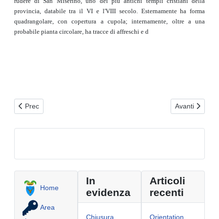
rudere di San Miserino, uno dei più antichi templi cristiani della
provincia, databile tra il VI e l'VIII secolo. Esternamente ha forma
quadrangolare, con copertura a cupola; internamente, oltre a una
probabile pianta circolare, ha tracce di affreschi e d
Articolo precedente: San Michele Salentino
Articolo succe
Prec
Avanti
In
Articoli
Home
evidenza
recenti
Area
Chiusura
Orientation