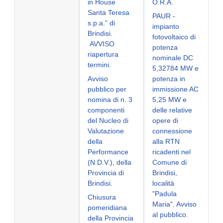
in House
O.R.A.
Santa Teresa
PAUR -
s.p.a.” di
impianto
Brindisi.
fotovoltaico di
AVVISO
potenza
riapertura
nominale DC
termini.
5,32784 MW e
Avviso
potenza in
pubblico per
immissione AC
nomina di n. 3
5,25 MW e
componenti
delle relative
del Nucleo di
opere di
Valutazione
connessione
della
alla RTN
Performance
ricadenti nel
(N.D.V.), della
Comune di
Provincia di
Brindisi,
Brindisi.
località
"Padula
Chiusura
Maria". Avviso
pomeridiana
al pubblico.
della Provincia