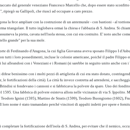
u attaccato dal generale veneziano Francesco Marcello che, dopo essere stato sconfitt
a", ripiegò su Gallipoli, che riuscì ad occupare a caro prezzo.
ona la fece ampliare con la costruzione di un antemurale - con bastioni - al torrione 
orma triangolare. Il tutto inglobava ormai la chiesa e l'abbazia di S. Andrea. Si chi
sumeva la pietra, cavata nell'isola stessa, con cui era costruito. E' noto anche come 
tello grande" per la sua mole.
morte di Ferdinando d'Aragona, la cui figlia Giovanna aveva sposato Filippo I d'Asbur
con tutti i loro possedimenti, incluse le colonie americane, poiché il padre Filippo
i lui alleandosi con i Veneziani e i Romani (si sarebbe in seguito unito anche con i 
difese benissimo con i molti pezzi di artiglieria di cui era stato dotato, costringe
le fortificazioni della città). La città fu invece costretta ad arrendersi, e saccheggi
 A Brindisi si fondevano i cannoni e si fabbricava la polvere da sparo. Uno dei fond
 1595. Una fabbrica di polvere esisteva allora nelle vicinanze di via S. Ippolito. Ma
 Teodoro Ignini (1595), Martino de Stratis (1599), Teodoro Buongiorno (1602), Fran
ro nome è stato tramandato perché vincitori di appalti indetti per opere e forniture
di completare la fortificazione dell'isola di S. Andrea, per evitare che il nemico, occ