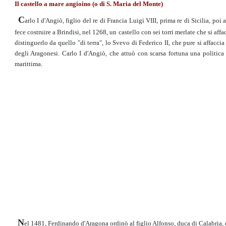
Il castello a mare angioino (o di S. Maria del Monte)
C
arlo I d'Angiò, figlio del re di Francia Luigi VIII, prima re di Sicilia, 
fece costruire a Brindisi, nel 1268, un castello con sei torri merlate che si af
distinguerlo da quello "di terra", lo Svevo di Federico II, che pure si affacc
degli Aragonesi. Carlo I d'Angiò, che attuò con scarsa fortuna una politica 
marittima.
N
el 1481, Ferdinando d'Aragona ordinò al figlio Alfonso, duca di Calabria, di