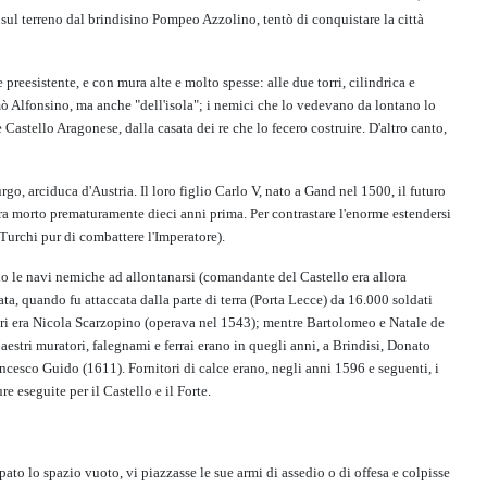
o sul terreno dal brindisino Pompeo Azzolino, tentò di conquistare la città
preesistente, e con mura alte e molto spesse: alle due torri, cilindrica e
amò Alfonsino, ma anche "dell'isola"; i nemici che lo vedevano da lontano lo
Castello Aragonese, dalla casata dei re che lo fecero costruire. D'altro canto,
go, arciduca d'Austria. Il loro figlio Carlo V, nato a Gand nel 1500, il futuro
 era morto prematuramente dieci anni prima. Per contrastare l'enorme estendersi
Turchi pur di combattere l'Imperatore).
ndo le navi nemiche ad allontanarsi (comandante del Castello era allora
ata, quando fu attaccata dalla parte di terra (Porta Lecce) da 16.000 soldati
itori era Nicola Scarzopino (operava nel 1543); mentre Bartolomeo e Natale de
estri muratori, falegnami e ferrai erano in quegli anni, a Brindisi, Donato
cesco Guido (1611). Fornitori di calce erano, negli anni 1596 e seguenti, i
 eseguite per il Castello e il Forte.
upato lo spazio vuoto, vi piazzasse le sue armi di assedio o di offesa e colpisse