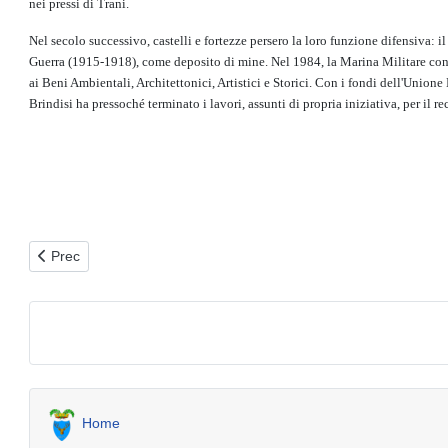
nei pressi di Trani.
Nel secolo successivo, castelli e fortezze persero la loro funzione difensiva: 
Guerra (1915-1918), come deposito di mine. Nel 1984, la Marina Militare conseg
ai Beni Ambientali, Architettonici, Artistici e Storici. Con i fondi dell'Unione
Brindisi ha pressoché terminato i lavori, assunti di propria iniziativa, per il 
Articolo precedente: Le Colonne Romane di Brindisi
Prec
Home