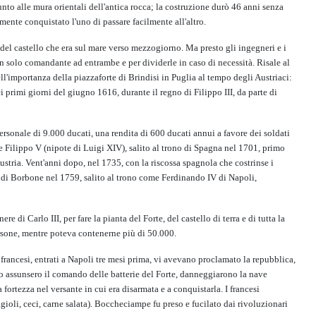
unto alle mura orientali dell'antica rocca; la costruzione durò 46 anni senza
ente conquistato l'uno di passare facilmente all'altro.
a del castello che era sul mare verso mezzogiorno. Ma presto gli ingegneri e i
 un solo comandante ad entrambe e per dividerle in caso di necessità. Risale al
l'importanza della piazzaforte di Brindisi in Puglia al tempo degli Austriaci:
 primi giorni del giugno 1616, durante il regno di Filippo III, da parte di
ersonale di 9.000 ducati, una rendita di 600 ducati annui a favore dei soldati
he Filippo V (nipote di Luigi XIV), salito al trono di Spagna nel 1701, primo
ustria. Vent'anni dopo, nel 1735, con la riscossa spagnola che costrinse i
o I di Borbone nel 1759, salito al trono come Ferdinando IV di Napoli,
i Carlo III, per fare la pianta del Forte, del castello di terra e di tutta la
persone, mentre poteva contenerne più di 50.000.
 francesi, entrati a Napoli tre mesi prima, vi avevano proclamato la repubblica,
o assunsero il comando delle batterie del Forte, danneggiarono la nave
fortezza nel versante in cui era disarmata e a conquistarla. I francesi
fagioli, ceci, carne salata). Boccheciampe fu preso e fucilato dai rivoluzionari