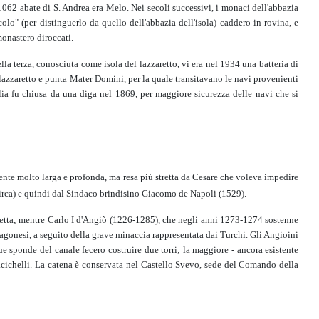
1062 abate di S. Andrea era Melo. Nei secoli successivi, i monaci dell'abbazia
olo" (per distinguerlo da quello dell'abbazia dell'isola) caddero in rovina, e
monastero diroccati.
ella terza, conosciuta come isola del lazzaretto, vi era nel 1934 una batteria di
l lazzaretto e punta Mater Domini, per la quale transitavano le navi provenienti
glia fu chiusa da una diga nel 1869, per maggiore sicurezza delle navi che si
mente molto larga e profonda, ma resa più stretta da Cesare che voleva impedire
 circa) e quindi dal Sindaco brindisino Giacomo de Napoli (1529).
edetta; mentre Carlo I d'Angiò (1226-1285), che negli anni 1273-1274 sostenne
ragonesi, a seguito della grave minaccia rappresentata dai Turchi. Gli Angioini
ue sponde del canale fecero costruire due torri; la maggiore - ancora esistente
 Pacichelli. La catena è conservata nel Castello Svevo, sede del Comando della