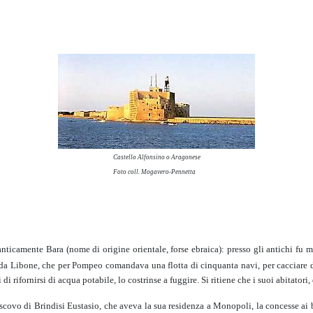
Castello Alfonsino o Aragonese
Foto coll. Mogavero-Pennetta
anticamente Bara (nome di origine orientale, forse ebraica): presso gli antichi fu 
 da Libone, che per Pompeo comandava una flotta di cinquanta navi, per cacciare dai 
rifornirsi di acqua potabile, lo costrinse a fuggire. Si ritiene che i suoi abitatori, 
escovo di Brindisi Eustasio, che aveva la sua residenza a Monopoli, la concesse ai