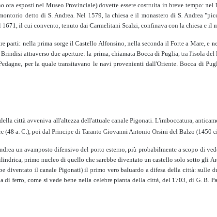
o ora esposti nel Museo Provinciale) dovette essere costruita in breve tempo: nel 
romontorio detto di S. Andrea. Nel 1579, la chiesa e il monastero di S. Andrea "picc
l 1671, il cui convento, tenuto dai Carmelitani Scalzi, confinava con la chiesa e il 
 tre parti: nella prima sorge il Castello Alfonsino, nella seconda il Forte a Mare, e n
 Brindisi attraverso due aperture: la prima, chiamata Bocca di Puglia, tra l'isola de
e Pedagne, per la quale transitavano le navi provenienti dall'Oriente. Bocca di Pu
 della città avveniva all'altezza dell'attuale canale Pigonati. L'imboccatura, antica
are (48 a. C.), poi dal Principe di Taranto Giovanni Antonio Orsini del Balzo (1450
S. Andrea un avamposto difensivo del porto esterno, più probabilmente a scopo di v
cilindrica, primo nucleo di quello che sarebbe diventato un castello solo sotto gli A
 diventato il canale Pigonati) il primo vero baluardo a difesa della città: sulle d
ena di ferro, come si vede bene nella celebre pianta della città, del 1703, di G. B.