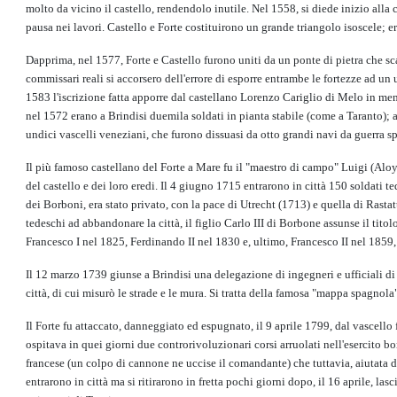
molto da vicino il castello, rendendolo inutile. Nel 1558, si diede inizio alla
pausa nei lavori. Castello e Forte costituirono un grande triangolo isoscele; 
Dapprima, nel 1577, Forte e Castello furono uniti da un ponte di pietra che sca
commissari reali si accorsero dell'errore di esporre entrambe le fortezze ad un
1583 l'iscrizione fatta apporre dal castellano Lorenzo Cariglio di Melo in mem
nel 1572 erano a Brindisi duemila soldati in pianta stabile (come a Taranto); a
undici vascelli veneziani, che furono dissuasi da otto grandi navi da guerra 
Il più famoso castellano del Forte a Mare fu il "maestro di campo" Luigi (Aloys
del castello e dei loro eredi. Il 4 giugno 1715 entrarono in città 150 soldati 
dei Borboni, era stato privato, con la pace di Utrecht (1713) e quella di Rasta
tedeschi ad abbandonare la città, il figlio Carlo III di Borbone assunse il tito
Francesco I nel 1825, Ferdinando II nel 1830 e, ultimo, Francesco II nel 1859,
Il 12 marzo 1739 giunse a Brindisi una delegazione di ingegneri e ufficiali di a
città, di cui misurò le strade e le mura. Si tratta della famosa "mappa spagnol
Il Forte fu attaccato, danneggiato ed espugnato, il 9 aprile 1799, dal vascello
ospitava in quei giorni due controrivoluzionari corsi arruolati nell'esercito
francese (un colpo di cannone ne uccise il comandante) che tuttavia, aiutata da 
entrarono in città ma si ritirarono in fretta pochi giorni dopo, il 16 aprile, la