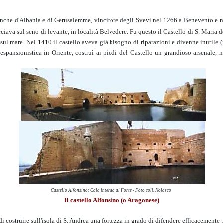
poi anche d'Albania e di Gerusalemme, vincitore degli Svevi nel 1266 a Benevento e 
facciava sul seno di levante, in località Belvedere. Fu questo il Castello di S. Maria 
ia sul mare. Nel 1410 il castello aveva già bisogno di riparazioni e divenne inutil
espansionistica in Oriente, costruì ai piedi del Castello un grandioso arsenale, n
Castello Alfonsino: Cala interna al Forte - Foto coll. Nolasco
Il castello Alfonsino (o Aragonese)
 costruire sull'isola di S. Andrea una fortezza in grado di difendere efficacemente p