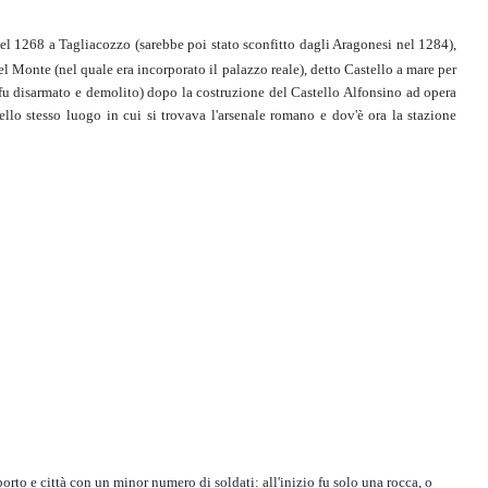
nel 1268 a Tagliacozzo (sarebbe poi stato sconfitto dagli Aragonesi nel 1284),
del Monte (nel quale era incorporato il palazzo reale), detto Castello a mare per
e (fu disarmato e demolito) dopo la costruzione del Castello Alfonsino ad opera
ello stesso luogo in cui si trovava l'arsenale romano e dov'è ora la stazione
orto e città con un minor numero di soldati: all'inizio fu solo una rocca, o