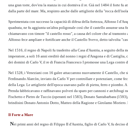
una gran torre, dov'era la stanza in cui dormiva il re. Già nel 1484 il forte f
dalla parte del mare. Ma, respinto anche dalle artiglierie della "rocca dell'isol
Sperimentata con successo la capacità di difesa della fortezza, Alfonso I d'Arag
quadrata, ne fu aggiunta un'altra poligonale così che il castello assunse una f
chiamavano con timore "il castello rosso", a causa del colore che al tramonto as
Alfonso fece ampliare e fortificare anche il Castello Svevo, detto talvolta "cas
Nel 1516, il regno di Napoli fu trasferito alla Casa d'Austria, a seguito della 
imperatore, a soli 16 anni ereditò dal nonno i regni d'Aragona e di Castiglia, 
dei domini di Carlo V, il re di Francia Francesco I promosse una Lega contro d
Nel 1528, i Veneziani con 16 galee attaccarono nuovamente il Castello, che si 
Ferdinando Alarcòn, inviato da Carlo V per controllare e potenziare, come fece, 
della Lega. Le artiglierie dell'epoca usavano palle di pietra, ferro e piombo.
Prenda fabbricavano e raffinavano polveri da sparo per cannoni e archibugi nel
Fischetto e Pietro de Tuccio (operanti nel 1583), Donato Santabarbara (1593),
brindisini Donato Antonio Dotto, Matteo della Ragione e Girolamo Moriero. Il lo
Il Forte a Mare
N
ei primi anni del regno di Filippo II d'Austria, figlio di Carlo V, fu deciso 