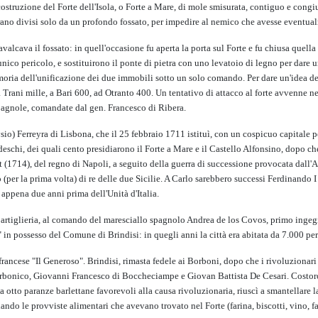
 costruzione del Forte dell'Isola, o Forte a Mare, di mole smisurata, contiguo e congi
erano divisi solo da un profondo fossato, per impedire al nemico che avesse eventualm
valcava il fossato: in quell'occasione fu aperta la porta sul Forte e fu chiusa quell
 unico pericolo, e sostituirono il ponte di pietra con uno levatoio di legno per dare
oria dell'unificazione dei due immobili sotto un solo comando. Per dare un'idea del
 Trani mille, a Bari 600, ad Otranto 400. Un tentativo di attacco al forte avvenne nei
spagnole, comandate dal gen. Francesco di Ribera.
io) Ferreyra di Lisbona, che il 25 febbraio 1711 istituì, con un cospicuo capitale p
tedeschi, dei quali cento presidiarono il Forte a Mare e il Castello Alfonsino, dopo c
tt (1714), del regno di Napoli, a seguito della guerra di successione provocata dall'A
lo (per la prima volta) di re delle due Sicilie. A Carlo sarebbero successi Ferdinand
 appena due anni prima dell'Unità d'Italia.
rtiglieria, al comando del maresciallo spagnolo Andrea de los Covos, primo ingegnere d
a" in possesso del Comune di Brindisi: in quegli anni la città era abitata da 7.000 
 francese "Il Generoso". Brindisi, rimasta fedele ai Borboni, dopo che i rivoluzionari
 borbonico, Giovanni Francesco di Boccheciampe e Giovan Battista De Cesari. Costor
otto paranze barlettane favorevoli alla causa rivoluzionaria, riuscì a smantellare la 
sciando le provviste alimentari che avevano trovato nel Forte (farina, biscotti, vino, 