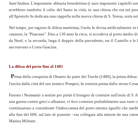
Sant'Andrea. L'importante abbazia benedettina (i suoi imponenti capitelli son
avrebbero trasferito il culto del Santo in città, in una chiesa che era sul p
all'Apostolo fu dedicata una cappella nella nuova chiesa di S. Teresa, sorta ne
Nel tempo, per ragioni di difesa marittima, l'isola fu divisa artificialmente in
cannoni, la "Pisacane". Fino a 130 anni fa circa, si accedeva al porto medio di
da Nord; e la seconda, larga il doppio della precedente, tra il Castello e l
ancoravano a Costa Guacina.
La difesa del porto fino al 1481
P
rima della conquista di Otranto da parte dei Turchi (1480), la prima difesa
l'uscita dalla città del suo nemico Pompeo, fu ostruita prima dallo stesso Ces
Furono i Normanni a sentire per primi il bisogno di costruire sull'isola di 
una guerra contro greci e albanesi, vi fece costruire probabilmente una torre 
continuarono a considerare l'imboccatura del porto interno (quello che sarebbe
alla fine del 600, sul lato di ponente - era collegata alla minore da una cat
Marina Militare.