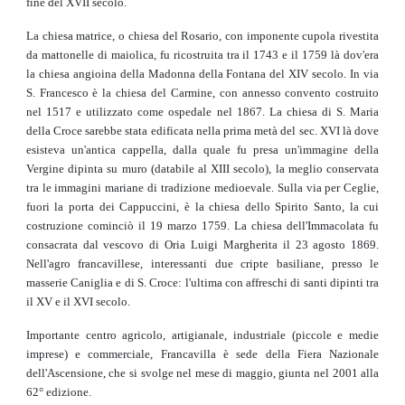
fine del XVII secolo.
La chiesa matrice, o chiesa del Rosario, con imponente cupola rivestita
da mattonelle di maiolica, fu ricostruita tra il 1743 e il 1759 là dov'era
la chiesa angioina della Madonna della Fontana del XIV secolo. In via
S. Francesco è la chiesa del Carmine, con annesso convento costruito
nel 1517 e utilizzato come ospedale nel 1867. La chiesa di S. Maria
della Croce sarebbe stata edificata nella prima metà del sec. XVI là dove
esisteva un'antica cappella, dalla quale fu presa un'immagine della
Vergine dipinta su muro (databile al XIII secolo), la meglio conservata
tra le immagini mariane di tradizione medioevale. Sulla via per Ceglie,
fuori la porta dei Cappuccini, è la chiesa dello Spirito Santo, la cui
costruzione cominciò il 19 marzo 1759. La chiesa dell'Immacolata fu
consacrata dal vescovo di Oria Luigi Margherita il 23 agosto 1869.
Nell'agro francavillese, interessanti due cripte basiliane, presso le
masserie Caniglia e di S. Croce: l'ultima con affreschi di santi dipinti tra
il XV e il XVI secolo.
Importante centro agricolo, artigianale, industriale (piccole e medie
imprese) e commerciale, Francavilla è sede della Fiera Nazionale
dell'Ascensione, che si svolge nel mese di maggio, giunta nel 2001 alla
62° edizione.