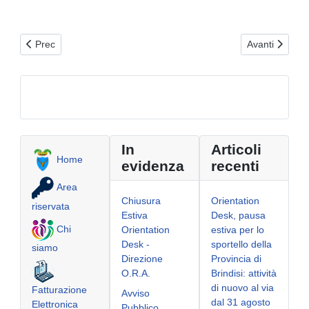
Articolo precedente: Latiano
Articolo succ
Prec
Avanti
In
Articoli
Home
evidenza
recenti
Area
Chiusura
Orientation
riservata
Estiva
Desk, pausa
Chi
Orientation
estiva per lo
Desk -
sportello della
siamo
Direzione
Provincia di
O.R.A.
Brindisi: attività
di nuovo al via
Fatturazione
Avviso
dal 31 agosto
Elettronica
Pubblico