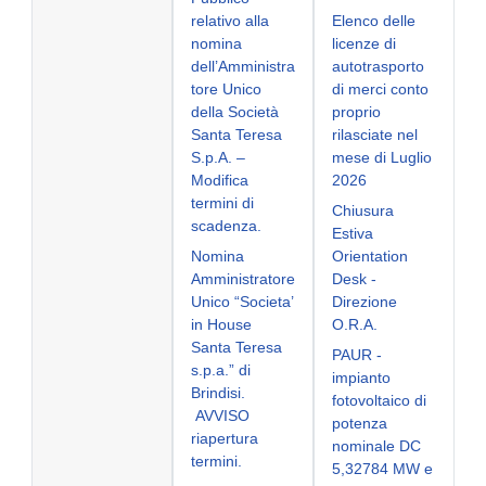
relativo alla
Elenco delle
nomina
licenze di
dell’Amministra
autotrasporto
tore Unico
di merci conto
della Società
proprio
Santa Teresa
rilasciate nel
S.p.A. –
mese di Luglio
Modifica
2026
termini di
Chiusura
scadenza.
Estiva
Nomina
Orientation
Amministratore
Desk -
Unico “Societa’
Direzione
in House
O.R.A.
Santa Teresa
PAUR -
s.p.a.” di
impianto
Brindisi.
fotovoltaico di
AVVISO
potenza
riapertura
nominale DC
termini.
5,32784 MW e