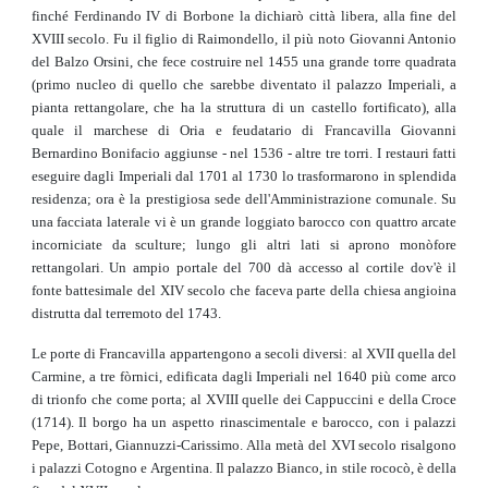
finché Ferdinando IV di Borbone la dichiarò città libera, alla fine del
XVIII secolo. Fu il figlio di Raimondello, il più noto Giovanni Antonio
del Balzo Orsini, che fece costruire nel 1455 una grande torre quadrata
(primo nucleo di quello che sarebbe diventato il palazzo Imperiali, a
pianta rettangolare, che ha la struttura di un castello fortificato), alla
quale il marchese di Oria e feudatario di Francavilla Giovanni
Bernardino Bonifacio aggiunse - nel 1536 - altre tre torri. I restauri fatti
eseguire dagli Imperiali dal 1701 al 1730 lo trasformarono in splendida
residenza; ora è la prestigiosa sede dell'Amministrazione comunale. Su
una facciata laterale vi è un grande loggiato barocco con quattro arcate
incorniciate da sculture; lungo gli altri lati si aprono monòfore
rettangolari. Un ampio portale del 700 dà accesso al cortile dov'è il
fonte battesimale del XIV secolo che faceva parte della chiesa angioina
distrutta dal terremoto del 1743.
Le porte di Francavilla appartengono a secoli diversi: al XVII quella del
Carmine, a tre fòrnici, edificata dagli Imperiali nel 1640 più come arco
di trionfo che come porta; al XVIII quelle dei Cappuccini e della Croce
(1714). Il borgo ha un aspetto rinascimentale e barocco, con i palazzi
Pepe, Bottari, Giannuzzi-Carissimo. Alla metà del XVI secolo risalgono
i palazzi Cotogno e Argentina. Il palazzo Bianco, in stile rococò, è della