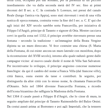
della città, occupata poi dai Romani, per la presenza di un piccolo
insediamento che va dalla seconda metà del IV sec. fino ai primi
decenni del II sec. a. C. In contrada S. Lorenzo, nei pressi del canale
Reale (lungo l'antica via Appia), sono stati rinvenuti i resti di una villa
rustica di epoca romana, costruita verso la fine del I sec. a. C. E' qui che
agli inizi del XIV secolo sarebbe sorta Francavilla, per iniziativa di
Filippo I d'Angiò, principe di Taranto e signore di Oria. Mentre cacciava
cervi in quella zona nel 1332, il principe avrebbe rinvenuto presso una
fontana - secondo la tradizione - un'immagine della Beata Vergine
dipinta su un muro diroccato. Vi fece costruire una chiesa (S. Maria
della Fontana, di cui esiste ancora un muro laterale con monòfora, dopo
la ricostruzione del XVIII secolo), intorno alla quale radunò gente dalle
campagne vicine: al nuovo casale diede il nome di Villa San Salvatore.
Per incentivarne lo sviluppo, il principe angioino concesse numerose
franchigie: da qui il cambio del nome a Franca Villa (dal francese
ville
),
città franca, ossia esente da tasse e contributi. In seguito, per
distinguerla da altre città con lo stesso nome, fu chiamata Francavilla
d'Otranto. Solo nel 1864 divenne Francavilla Fontana, a ricordo
dell'icona bizantina che raffigura la Madonna della Fontana.
Nel 1364 il casale passò a Filippo II d'Angiò, che lo cinse di mura, in
seguito ampliate dal principe di Taranto Raimondello del Balzo Orsini.
Da costui passò prima ai Borromeo e poi agli Imperiali, che la tennero