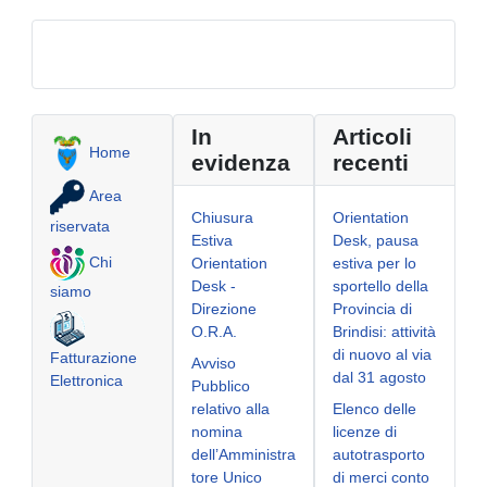
In
Articoli
Home
evidenza
recenti
Area
Chiusura
Orientation
riservata
Estiva
Desk, pausa
Chi
Orientation
estiva per lo
Desk -
sportello della
siamo
Direzione
Provincia di
O.R.A.
Brindisi: attività
di nuovo al via
Fatturazione
Avviso
dal 31 agosto
Elettronica
Pubblico
relativo alla
Elenco delle
nomina
licenze di
dell’Amministra
autotrasporto
tore Unico
di merci conto