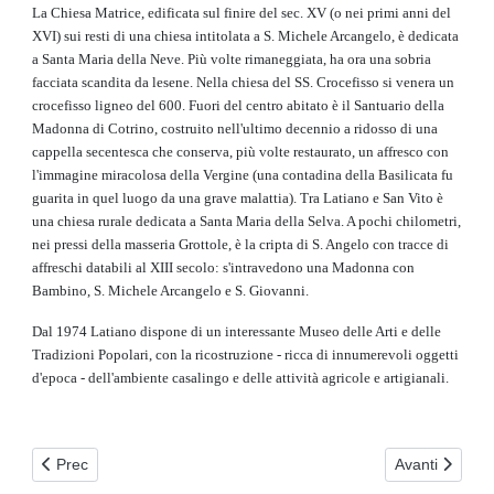
La Chiesa Matrice, edificata sul finire del sec. XV (o nei primi anni del
XVI) sui resti di una chiesa intitolata a S. Michele Arcangelo, è dedicata
a Santa Maria della Neve. Più volte rimaneggiata, ha ora una sobria
facciata scandita da lesene. Nella chiesa del SS. Crocefisso si venera un
crocefisso ligneo del 600. Fuori del centro abitato è il Santuario della
Madonna di Cotrino, costruito nell'ultimo decennio a ridosso di una
cappella secentesca che conserva, più volte restaurato, un affresco con
l'immagine miracolosa della Vergine (una contadina della Basilicata fu
guarita in quel luogo da una grave malattia). Tra Latiano e San Vito è
una chiesa rurale dedicata a Santa Maria della Selva. A pochi chilometri,
nei pressi della masseria Grottole, è la cripta di S. Angelo con tracce di
affreschi databili al XIII secolo: s'intravedono una Madonna con
Bambino, S. Michele Arcangelo e S. Giovanni.
Dal 1974 Latiano dispone di un interessante Museo delle Arti e delle
Tradizioni Popolari, con la ricostruzione - ricca di innumerevoli oggetti
d'epoca - dell'ambiente casalingo e delle attività agricole e artigianali.
Articolo precedente: Mesagne
Articolo succe
Prec
Avanti