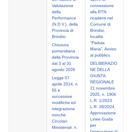
Valutazione
connessione
della
alla RTN
Performance
ricadenti nel
(N.D.V.), della
Comune di
Provincia di
Brindisi,
Brindisi.
località
"Padula
Chiusura
Maria". Avviso
pomeridiana
al pubblico.
della Provincia
dal 3 al 31
DELIBERAZIO
agosto 2026
NE DELLA
GIUNTA
Legge 07
REGIONALE
aprile 2014, n.
21 novembre
56 e
2025, n. 1906
successive
L.R: 1/2023.
modifiche ed
L.R. 28/2024.
integrazione
Approvazione
nonché
Linee Guida
Circolari
per
Ministeriali, n.
l’esecuzione di