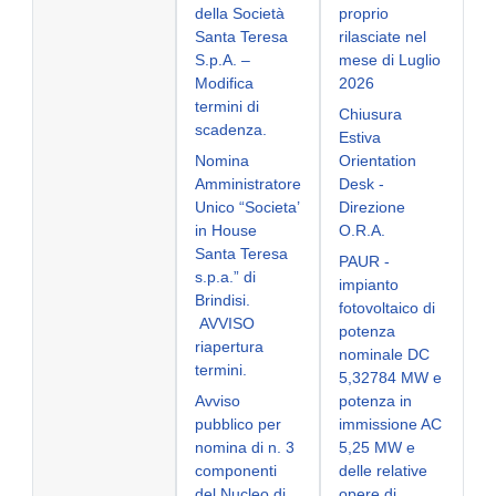
della Società
proprio
Santa Teresa
rilasciate nel
S.p.A. –
mese di Luglio
Modifica
2026
termini di
Chiusura
scadenza.
Estiva
Nomina
Orientation
Amministratore
Desk -
Unico “Societa’
Direzione
in House
O.R.A.
Santa Teresa
PAUR -
s.p.a.” di
impianto
Brindisi.
fotovoltaico di
AVVISO
potenza
riapertura
nominale DC
termini.
5,32784 MW e
Avviso
potenza in
pubblico per
immissione AC
nomina di n. 3
5,25 MW e
componenti
delle relative
del Nucleo di
opere di