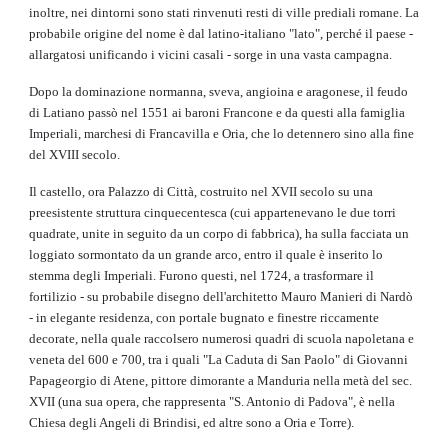
inoltre, nei dintorni sono stati rinvenuti resti di ville prediali romane. La
probabile origine del nome è dal latino-italiano "lato", perché il paese -
allargatosi unificando i vicini casali - sorge in una vasta campagna.
Dopo la dominazione normanna, sveva, angioina e aragonese, il feudo
di Latiano passò nel 1551 ai baroni Francone e da questi alla famiglia
Imperiali, marchesi di Francavilla e Oria, che lo detennero sino alla fine
del XVIII secolo.
Il castello, ora Palazzo di Città, costruito nel XVII secolo su una
preesistente struttura cinquecentesca (cui appartenevano le due torri
quadrate, unite in seguito da un corpo di fabbrica), ha sulla facciata un
loggiato sormontato da un grande arco, entro il quale è inserito lo
stemma degli Imperiali. Furono questi, nel 1724, a trasformare il
fortilizio - su probabile disegno dell'architetto Mauro Manieri di Nardò
- in elegante residenza, con portale bugnato e finestre riccamente
decorate, nella quale raccolsero numerosi quadri di scuola napoletana e
veneta del 600 e 700, tra i quali "La Caduta di San Paolo" di Giovanni
Papageorgio di Atene, pittore dimorante a Manduria nella metà del sec.
XVII (una sua opera, che rappresenta "S. Antonio di Padova", è nella
Chiesa degli Angeli di Brindisi, ed altre sono a Oria e Torre).