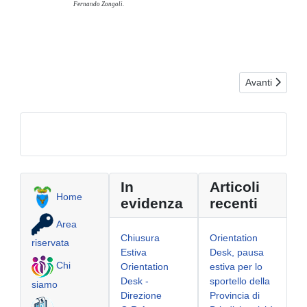
Fernando Zongoli.
Articolo succes
Avanti
In
Articoli
Home
evidenza
recenti
Area
Chiusura
Orientation
riservata
Estiva
Desk, pausa
Chi
Orientation
estiva per lo
Desk -
sportello della
siamo
Direzione
Provincia di