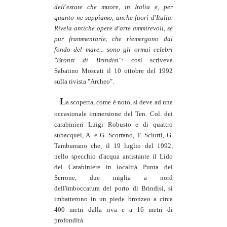
dell'estate che muore, in Italia e, per
quanto ne sappiamo, anche fuori d'Italia.
Rivela antiche opere d'arte ammirevoli, se
pur frammentarie, che riemergono dal
fondo del mare... sono gli ormai celebri
"Bronzi di Brindisi":
così scriveva
Sabatino Moscati il 10 ottobre del 1992
sulla rivista "Archeo".
L
a scoperta, come è noto, si deve ad una
occasionale immersione del Ten. Col. dei
carabinieri Luigi Robusto e di quattro
subacquei, A. e G. Scorrano, T. Sciurti, G.
Tamburrano che, il 19 luglio del 1992,
nello specchio d'acqua antistante il Lido
del Carabiniere in località Punta del
Serrone, due miglia a nord
dell'imboccatura del porto di Brindisi, si
imbatterono in un piede bronzeo a circa
400 metri dalla riva e a 16 metri di
profondità.