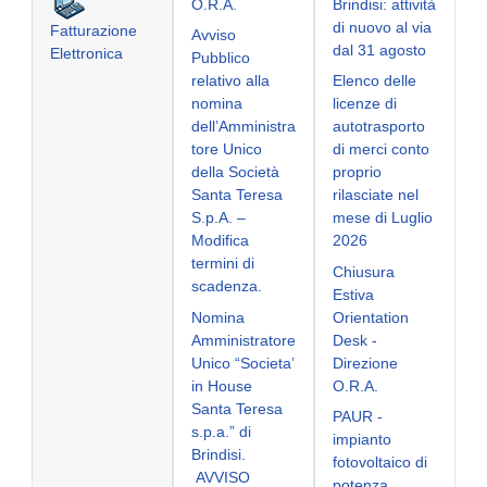
O.R.A.
Brindisi: attività
di nuovo al via
Fatturazione
Avviso
dal 31 agosto
Elettronica
Pubblico
relativo alla
Elenco delle
nomina
licenze di
dell’Amministra
autotrasporto
tore Unico
di merci conto
della Società
proprio
Santa Teresa
rilasciate nel
S.p.A. –
mese di Luglio
Modifica
2026
termini di
Chiusura
scadenza.
Estiva
Nomina
Orientation
Amministratore
Desk -
Unico “Societa’
Direzione
in House
O.R.A.
Santa Teresa
PAUR -
s.p.a.” di
impianto
Brindisi.
fotovoltaico di
AVVISO
potenza