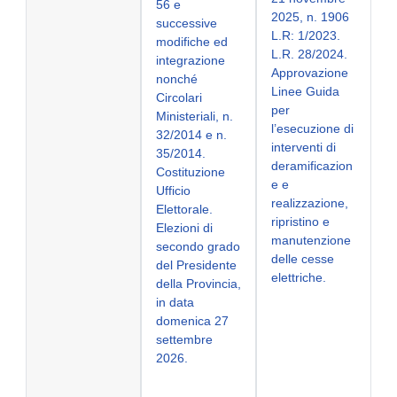
56 e
2025, n. 1906
successive
L.R: 1/2023.
modifiche ed
L.R. 28/2024.
integrazione
Approvazione
nonché
Linee Guida
Circolari
per
Ministeriali, n.
l’esecuzione di
32/2014 e n.
interventi di
35/2014.
deramificazion
Costituzione
e e
Ufficio
realizzazione,
Elettorale.
ripristino e
Elezioni di
manutenzione
secondo grado
delle cesse
del Presidente
elettriche.
della Provincia,
in data
domenica 27
settembre
2026.