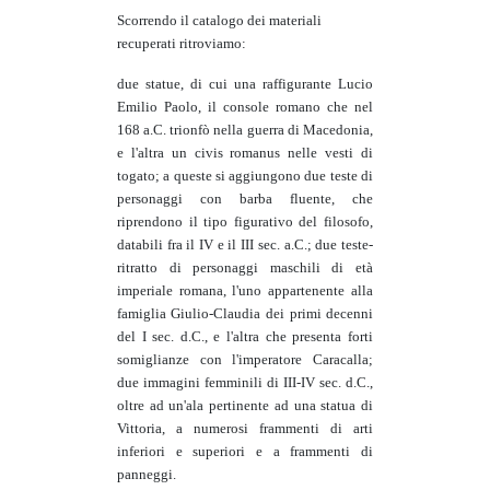
Scorrendo il catalogo dei materiali
recuperati ritroviamo:
due statue, di cui una raffigurante Lucio
Emilio Paolo, il console romano che nel
168 a.C. trionfò nella guerra di Macedonia,
e l'altra un civis romanus nelle vesti di
togato; a queste si aggiungono due teste di
personaggi con barba fluente, che
riprendono il tipo figurativo del filosofo,
databili fra il IV e il III sec. a.C.; due teste-
ritratto di personaggi maschili di età
imperiale romana, l'uno appartenente alla
famiglia Giulio-Claudia dei primi decenni
del I sec. d.C., e l'altra che presenta forti
somiglianze con l'imperatore Caracalla;
due immagini femminili di III-IV sec. d.C.,
oltre ad un'ala pertinente ad una statua di
Vittoria, a numerosi frammenti di arti
inferiori e superiori e a frammenti di
panneggi.