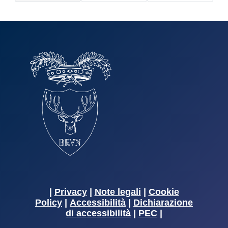
|
Privacy
|
Note legali
|
Cookie
Policy
|
Accessibilità
|
Dichiarazione
di accessibilità
|
PEC
|