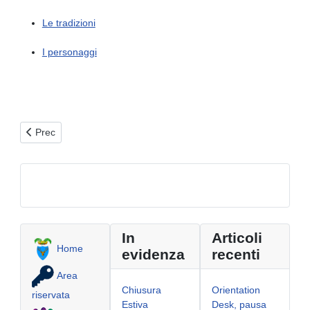
Le tradizioni
I personaggi
Articolo precedente: San Teodoro, patrono di Brindisi
Prec
In
Articoli
Home
evidenza
recenti
Area
Chiusura
Orientation
riservata
Estiva
Desk, pausa