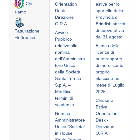
Chi
Orientation
estiva per lo
Desk -
sportello della
siamo
Direzione
Provincia di
O.R.A.
Brindisi: attività
di nuovo al via
Fatturazione
Avviso
dal 31 agosto
Elettronica
Pubblico
relativo alla
Elenco delle
nomina
licenze di
dell’Amministra
autotrasporto
tore Unico
di merci conto
della Società
proprio
Santa Teresa
rilasciate nel
S.p.A. –
mese di Luglio
Modifica
2026
termini di
Chiusura
scadenza.
Estiva
Nomina
Orientation
Amministratore
Desk -
Unico “Societa’
Direzione
in House
O.R.A.
Santa Teresa