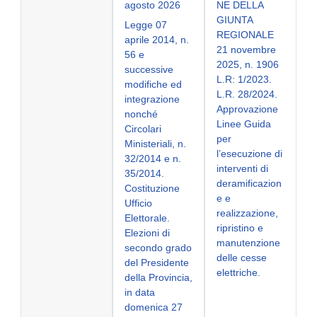
agosto 2026
NE DELLA
GIUNTA
Legge 07
REGIONALE
aprile 2014, n.
21 novembre
56 e
2025, n. 1906
successive
L.R: 1/2023.
modifiche ed
L.R. 28/2024.
integrazione
Approvazione
nonché
Linee Guida
Circolari
per
Ministeriali, n.
l’esecuzione di
32/2014 e n.
interventi di
35/2014.
deramificazion
Costituzione
e e
Ufficio
realizzazione,
Elettorale.
ripristino e
Elezioni di
manutenzione
secondo grado
delle cesse
del Presidente
elettriche.
della Provincia,
in data
domenica 27