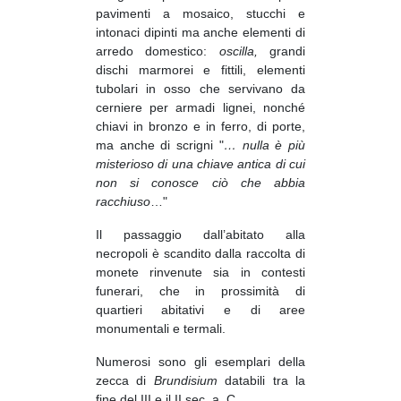
pavimenti a mosaico, stucchi e
intonaci dipinti ma anche elementi di
arredo domestico:
oscilla,
grandi
dischi marmorei e fittili, elementi
tubolari in osso che servivano da
cerniere per armadi lignei, nonché
chiavi in bronzo e in ferro, di porte,
ma anche di scrigni "
…
nulla è più
misterioso di una chiave antica di cui
non si conosce ciò che abbia
racchiuso
…"
Il passaggio dall’abitato alla
necropoli è scandito dalla raccolta di
monete rinvenute sia in contesti
funerari, che in prossimità di
quartieri abitativi e di aree
monumentali e termali.
Numerosi sono gli esemplari della
zecca di
Brundisium
databili tra la
fine del III e il II sec. a. C.