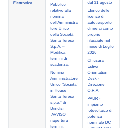
dal 31 agosto
Elettronica
Pubblico
relativo alla
Elenco delle
nomina
licenze di
dell’Amministra
autotrasporto
tore Unico
di merci conto
della Società
proprio
Santa Teresa
rilasciate nel
S.p.A. –
mese di Luglio
Modifica
2026
termini di
Chiusura
scadenza.
Estiva
Nomina
Orientation
Amministratore
Desk -
Unico “Societa’
Direzione
in House
O.R.A.
Santa Teresa
PAUR -
s.p.a.” di
impianto
Brindisi.
fotovoltaico di
AVVISO
potenza
riapertura
nominale DC
termini.