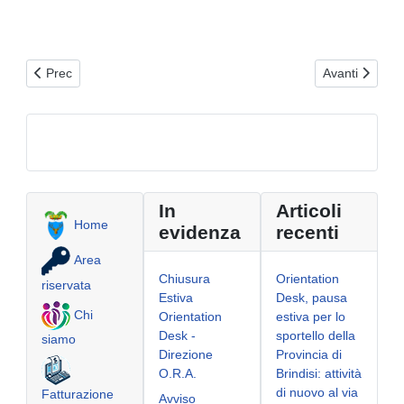
Articolo precedente: Curiosità e tesori ritrovati
Articolo succe
Prec
Avanti
In
Articoli
Home
evidenza
recenti
Area
Chiusura
Orientation
riservata
Estiva
Desk, pausa
Chi
Orientation
estiva per lo
Desk -
sportello della
siamo
Direzione
Provincia di
O.R.A.
Brindisi: attività
di nuovo al via
Fatturazione
Avviso