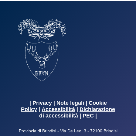
|
Privacy
|
Note legali
|
Cookie
Policy
|
Accessibilità
|
Dichiarazione
di accessibilità
|
PEC
|
Provincia di Brindisi - Via De Leo, 3 - 72100 Brindisi