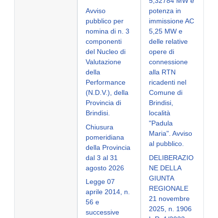
5,32784 MW e
Avviso
potenza in
pubblico per
immissione AC
nomina di n. 3
5,25 MW e
componenti
delle relative
del Nucleo di
opere di
Valutazione
connessione
della
alla RTN
Performance
ricadenti nel
(N.D.V.), della
Comune di
Provincia di
Brindisi,
Brindisi.
località
"Padula
Chiusura
Maria". Avviso
pomeridiana
al pubblico.
della Provincia
dal 3 al 31
DELIBERAZIO
agosto 2026
NE DELLA
GIUNTA
Legge 07
REGIONALE
aprile 2014, n.
21 novembre
56 e
2025, n. 1906
successive