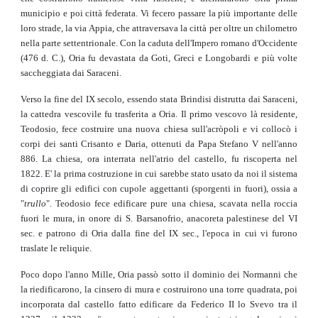
municipio e poi città federata. Vi fecero passare la più importante delle
loro strade, la via Appia, che attraversava la città per oltre un chilometro
nella parte settentrionale. Con la caduta dell'Impero romano d'Occidente
(476 d. C.), Oria fu devastata da Goti, Greci e Longobardi e più volte
saccheggiata dai Saraceni.
Verso la fine del IX secolo, essendo stata Brindisi distrutta dai Saraceni,
la cattedra vescovile fu trasferita a Oria. Il primo vescovo là residente,
Teodosio, fece costruire una nuova chiesa sull'acròpoli e vi collocò i
corpi dei santi Crisanto e Daria, ottenuti da Papa Stefano V nell'anno
886. La chiesa, ora interrata nell'atrio del castello, fu riscoperta nel
1822. E' la prima costruzione in cui sarebbe stato usato da noi il sistema
di coprire gli edifici con cupole aggettanti (sporgenti in fuori), ossia a
"
trullo
". Teodosio fece edificare pure una chiesa, scavata nella roccia
fuori le mura, in onore di S. Barsanofrio, anacoreta palestinese del VI
sec. e patrono di Oria dalla fine del IX sec., l'epoca in cui vi furono
traslate le reliquie.
Poco dopo l'anno Mille, Oria passò sotto il dominio dei Normanni che
la riedificarono, la cinsero di mura e costruirono una torre quadrata, poi
incorporata dal castello fatto edificare da Federico II lo Svevo tra il