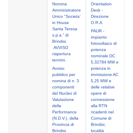
Nomina
Orientation
Amministratore
Desk -
Unico “Societa’
Direzione
in House
O.R.A.
Santa Teresa
PAUR -
s.p.a.” di
impianto
Brindisi.
fotovoltaico di
AVVISO
potenza
riapertura
nominale DC
termini.
5,32784 MW e
Avviso
potenza in
pubblico per
immissione AC
nomina di n. 3
5,25 MW e
componenti
delle relative
del Nucleo di
opere di
Valutazione
connessione
della
alla RTN
Performance
ricadenti nel
(N.D.V.), della
Comune di
Provincia di
Brindisi,
Brindisi.
località