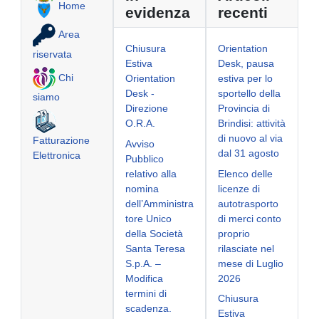
Home
evidenza
recenti
Area
Chiusura
Orientation
riservata
Estiva
Desk, pausa
Chi
Orientation
estiva per lo
Desk -
sportello della
siamo
Direzione
Provincia di
O.R.A.
Brindisi: attività
di nuovo al via
Fatturazione
Avviso
dal 31 agosto
Elettronica
Pubblico
relativo alla
Elenco delle
nomina
licenze di
dell’Amministra
autotrasporto
tore Unico
di merci conto
della Società
proprio
Santa Teresa
rilasciate nel
S.p.A. –
mese di Luglio
Modifica
2026
termini di
Chiusura
scadenza.
Estiva